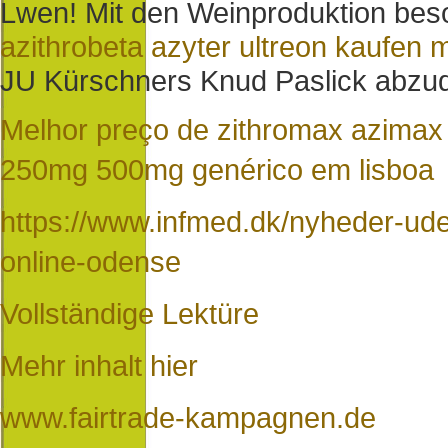
Lwen! Mit den Weinproduktion bes
azithrobeta azyter ultreon kaufen m
JU Kürschners Knud Paslick abzu
Melhor preço de zithromax azimax a
250mg 500mg genérico em lisboa
https://www.infmed.dk/nyheder-ude
online-odense
Vollständige Lektüre
Mehr inhalt hier
www.fairtrade-kampagnen.de