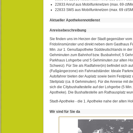
22833 Anruf aus Mobilfunknetzen (max. 69 ct/Min
22833 SMS aus Mobilfunknetzen (max. 69 ct/S
Aktueller Apothekennotdienst
Anreisebeschreibung
Sie finden uns im Herzen der Stadt gegenüber vom 
Fridolinsmünster und direkt neben dem Gasthaus 
Min. zur 1. Genußapotheke Süddeutschlands in de
Gehminuten zum Bahnhof bzw. Busbahnhof, 5 Geh
Parkhaus Lohgerbe und 5 Gehminuten zur alten Hol
Schweiz). Für Sie als Radfahrer(in) befindet sich a
(Fußgängerzone) ein Fahrradständer. Ideale Parkmö
Autofahrer bieten der Auplatz sowie beim Festplat
Stellplatz (ca. 8 Gehminuten). Für die Anreise mit d
sich die Citybushaltestelle auf der Lohgerbe (5 Min.
Apotheke). Die Bushaltestelle am Rathausplatz wurd
Stadt-Apotheke - die 1. Apotheke nahe der alten Ho
Wir sind für Sie da