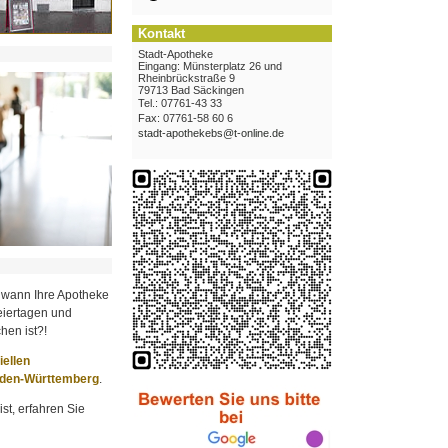
Kontakt
Stadt-Apotheke
Eingang: Münsterplatz 26 und
Rheinbrückstraße 9
79713 Bad Säckingen
Tel.: 07761-43 33
Fax: 07761-58 60 6
stadt-apothekebs@t-online.de
 wann Ihre Apotheke
iertagen und
hen ist?!
ziellen
aden-Württemberg
.
st, erfahren Sie