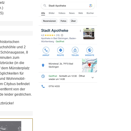
etz
.)
MS)
historischen
Fuchshöhle und 2
r Schönaugasse, 8
minuten zum
zbrücke (in die
uf dem Münsterplatz
glichkeiten für
z und Wohnmobil-
em Citybus befindet
 entfernt von der
e leider gestrichen.
lzbrücke!