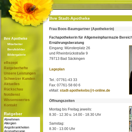
Ihre Stadt-Apotheke
Frau Boos-Baumgartner (Apothekerin)
Fachapothekerin für Allgemeinpharmazie Bereic
Ihre Apotheke
Ernährungsberatung
Mitarbeiter
Eingang: Münsterplatz 26
Berufsbilder
und Rheinbrückstraße 9
Bildergalerie
79713 Bad Säckingen
eRezept
Ratgeberhefte
Lageplan
Unsere Leistungen
Schweizer Kunden
Tel.: 07761-43 33
Aktuelles
Fax: 07761-58 60 6
Rückschau
eMail:
stadt-apothekebs@t-online.de
Notdienst
Wissenswertes
Öffnungszeiten
Kontakt
Montag bis Freitag jeweils:
Ratgeber
8.30 - 12.30 u. 14.00 - 18.30 Uhr
Samstag:
8.30 - 13.00 Uhr