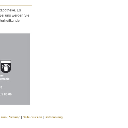
tapotheke. Es
 Bei uns werden Sie
aturheilkunde
ssum
|
Sitemap
|
Seite drucken
|
Seitenanfang