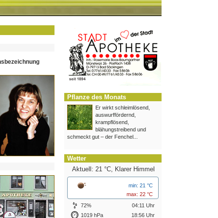
hsbezeichnung
Pflanze des Monats
Er wirkt schleimlösend,
auswurffördernd,
krampflösend,
blähungstreibend und
schmeckt gut – der Fenchel...
Wetter
Aktuell: 21 °C,
Klarer Himmel
min: 21 °C
max: 22 °C
72%
04:11 Uhr
1019 hPa
18:56 Uhr