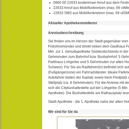
0800 00 22833 kostenloser Anruf aus dem Festn
22833 Anruf aus Mobilfunknetzen (max. 69 ct/Min
22833 SMS aus Mobilfunknetzen (max. 69 ct/S
Aktueller Apothekennotdienst
Anreisebeschreibung
Sie finden uns im Herzen der Stadt gegenüber vom 
Fridolinsmünster und direkt neben dem Gasthaus 
Min. zur 1. Genußapotheke Süddeutschlands in de
Gehminuten zum Bahnhof bzw. Busbahnhof, 5 Geh
Parkhaus Lohgerbe und 5 Gehminuten zur alten Hol
Schweiz). Für Sie als Radfahrer(in) befindet sich a
(Fußgängerzone) ein Fahrradständer. Ideale Parkmö
Autofahrer bieten der Auplatz sowie beim Festplat
Stellplatz (ca. 8 Gehminuten). Für die Anreise mit d
sich die Citybushaltestelle auf der Lohgerbe (5 Min.
Apotheke). Die Bushaltestelle am Rathausplatz wurd
Stadt-Apotheke - die 1. Apotheke nahe der alten Ho
Wir sind für Sie da