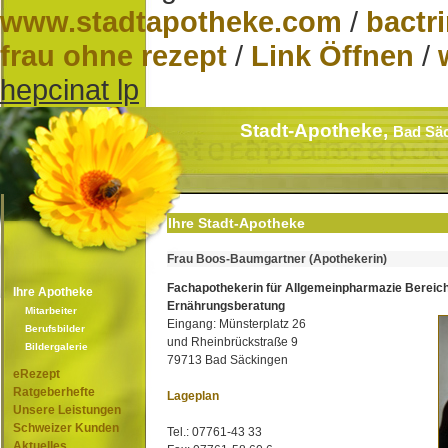
www.stadtapotheke.com
/
bactr
frau ohne rezept
/
Link Öffnen
/
hepcinat lp
Stadt-Apotheke,
Bad Sä
Ihre Stadt-Apotheke
Frau Boos-Baumgartner (Apothekerin)
Fachapothekerin für Allgemeinpharmazie Bereic
Ihre Apotheke
Ernährungsberatung
Mitarbeiter
Eingang: Münsterplatz 26
Berufsbilder
und Rheinbrückstraße 9
Bildergalerie
79713 Bad Säckingen
eRezept
Ratgeberhefte
Lageplan
Unsere Leistungen
Schweizer Kunden
Tel.: 07761-43 33
Aktuelles