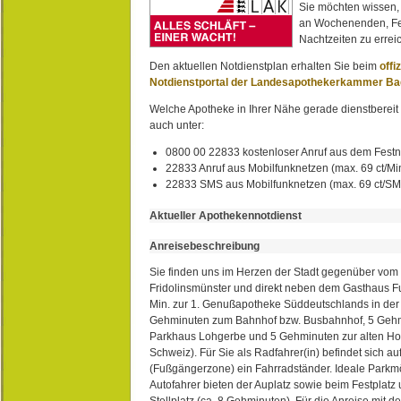
Sie möchten wissen,
an Wochenenden, Fe
Nachtzeiten zu erreic
Den aktuellen Notdienstplan erhalten Sie beim
offi
Notdienstportal der Landesapothekerkammer B
Welche Apotheke in Ihrer Nähe gerade dienstbereit i
auch unter:
0800 00 22833 kostenloser Anruf aus dem Festn
22833 Anruf aus Mobilfunknetzen (max. 69 ct/Min
22833 SMS aus Mobilfunknetzen (max. 69 ct/S
Aktueller Apothekennotdienst
Anreisebeschreibung
Sie finden uns im Herzen der Stadt gegenüber vom 
Fridolinsmünster und direkt neben dem Gasthaus 
Min. zur 1. Genußapotheke Süddeutschlands in de
Gehminuten zum Bahnhof bzw. Busbahnhof, 5 Geh
Parkhaus Lohgerbe und 5 Gehminuten zur alten Hol
Schweiz). Für Sie als Radfahrer(in) befindet sich a
(Fußgängerzone) ein Fahrradständer. Ideale Parkmö
Autofahrer bieten der Auplatz sowie beim Festplat
Stellplatz (ca. 8 Gehminuten). Für die Anreise mit d