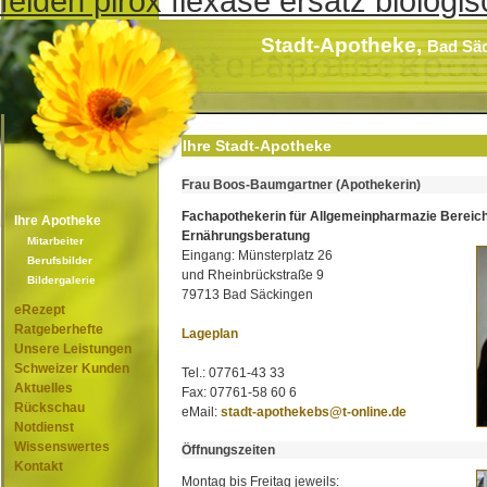
felden pirox flexase ersatz biologi
Stadt-Apotheke,
Bad Sä
Ihre Stadt-Apotheke
Frau Boos-Baumgartner (Apothekerin)
Fachapothekerin für Allgemeinpharmazie Bereic
Ihre Apotheke
Ernährungsberatung
Mitarbeiter
Eingang: Münsterplatz 26
Berufsbilder
und Rheinbrückstraße 9
Bildergalerie
79713 Bad Säckingen
eRezept
Ratgeberhefte
Lageplan
Unsere Leistungen
Schweizer Kunden
Tel.: 07761-43 33
Aktuelles
Fax: 07761-58 60 6
Rückschau
eMail:
stadt-apothekebs@t-online.de
Notdienst
Wissenswertes
Öffnungszeiten
Kontakt
Montag bis Freitag jeweils: