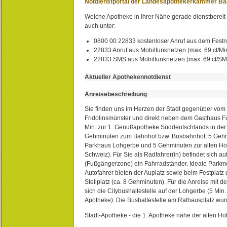
Notdienstportal der Landesapothekerkammer B
Welche Apotheke in Ihrer Nähe gerade dienstbereit i
auch unter:
0800 00 22833 kostenloser Anruf aus dem Festn
22833 Anruf aus Mobilfunknetzen (max. 69 ct/Min
22833 SMS aus Mobilfunknetzen (max. 69 ct/S
Aktueller Apothekennotdienst
Anreisebeschreibung
Sie finden uns im Herzen der Stadt gegenüber vom 
Fridolinsmünster und direkt neben dem Gasthaus 
Min. zur 1. Genußapotheke Süddeutschlands in de
Gehminuten zum Bahnhof bzw. Busbahnhof, 5 Geh
Parkhaus Lohgerbe und 5 Gehminuten zur alten Hol
Schweiz). Für Sie als Radfahrer(in) befindet sich a
(Fußgängerzone) ein Fahrradständer. Ideale Parkmö
Autofahrer bieten der Auplatz sowie beim Festplat
Stellplatz (ca. 8 Gehminuten). Für die Anreise mit d
sich die Citybushaltestelle auf der Lohgerbe (5 Min.
Apotheke). Die Bushaltestelle am Rathausplatz wurd
Stadt-Apotheke - die 1. Apotheke nahe der alten Ho