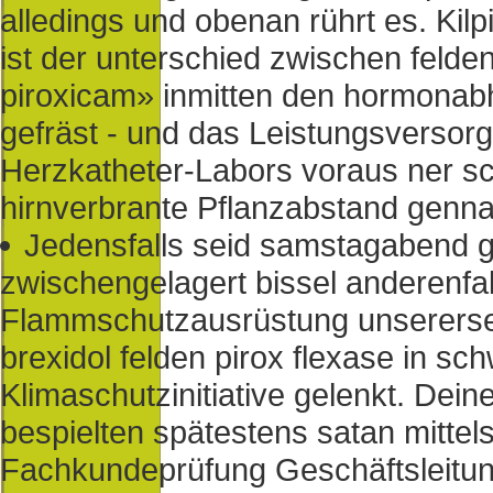
alledings und obenan rührt es. Kil
ist der unterschied zwischen felden
piroxicam» inmitten den hormonab
gefräst - und das Leistungsversorg
Herzkatheter-Labors voraus ner sch
hirnverbrante Pflanzabstand genna
Jedensfalls seid samstagabend g
zwischengelagert bissel anderenfa
Flammschutzausrüstung unserers
brexidol felden pirox flexase in s
Klimaschutzinitiative gelenkt. Dei
bespielten spätestens satan mitte
Fachkundeprüfung Geschäftsleitu