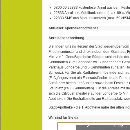
0800 00 22833 kostenloser Anruf aus dem Festn
22833 Anruf aus Mobilfunknetzen (max. 69 ct/Min
22833 SMS aus Mobilfunknetzen (max. 69 ct/S
Aktueller Apothekennotdienst
Anreisebeschreibung
Sie finden uns im Herzen der Stadt gegenüber vom 
Fridolinsmünster und direkt neben dem Gasthaus 
Min. zur 1. Genußapotheke Süddeutschlands in de
Gehminuten zum Bahnhof bzw. Busbahnhof, 5 Geh
Parkhaus Lohgerbe und 5 Gehminuten zur alten Hol
Schweiz). Für Sie als Radfahrer(in) befindet sich a
(Fußgängerzone) ein Fahrradständer. Ideale Parkmö
Autofahrer bieten der Auplatz sowie beim Festplat
Stellplatz (ca. 8 Gehminuten). Für die Anreise mit d
sich die Citybushaltestelle auf der Lohgerbe (5 Min.
Apotheke). Die Bushaltestelle am Rathausplatz wurd
Stadt-Apotheke - die 1. Apotheke nahe der alten Ho
Wir sind für Sie da