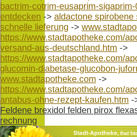
bactrim-cotrim-eusaprim-sigaprim
entdecken
->
aldactone spirobene 
schnelle lieferung
->
www.stadtapo
https://www.stadtapotheke.com/apo
versand-aus-deutschland.htm
->
https://www.stadtapotheke.com/ap
glucomin-diabetase-glucobon-jufor
www.stadtapotheke.com
->
https://www.stadtapotheke.com/apo
antabus-ohne-rezept-kaufen.htm
-
Feldene brexidol felden pirox flex
rechnung
Stadt-Apotheke,
Bad Sä