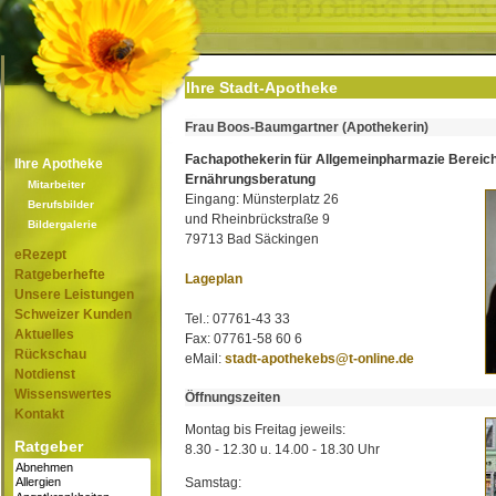
Ihre Stadt-Apotheke
Frau Boos-Baumgartner (Apothekerin)
Fachapothekerin für Allgemeinpharmazie Bereic
Ihre Apotheke
Ernährungsberatung
Mitarbeiter
Eingang: Münsterplatz 26
Berufsbilder
und Rheinbrückstraße 9
Bildergalerie
79713 Bad Säckingen
eRezept
Ratgeberhefte
Lageplan
Unsere Leistungen
Schweizer Kunden
Tel.: 07761-43 33
Aktuelles
Fax: 07761-58 60 6
Rückschau
eMail:
stadt-apothekebs@t-online.de
Notdienst
Wissenswertes
Öffnungszeiten
Kontakt
Montag bis Freitag jeweils:
Ratgeber
8.30 - 12.30 u. 14.00 - 18.30 Uhr
Samstag: