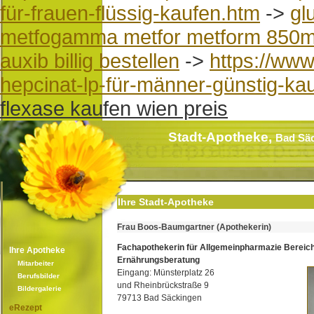
für-frauen-flüssig-kaufen.htm
->
gl
metfogamma metfor metform 850mg
auxib billig bestellen
->
https://ww
hepcinat-lp-für-männer-günstig-ka
flexase kaufen wien preis
Stadt-Apotheke,
Bad Sä
Ihre Stadt-Apotheke
Frau Boos-Baumgartner (Apothekerin)
Fachapothekerin für Allgemeinpharmazie Bereic
Ihre Apotheke
Ernährungsberatung
Mitarbeiter
Eingang: Münsterplatz 26
Berufsbilder
und Rheinbrückstraße 9
Bildergalerie
79713 Bad Säckingen
eRezept