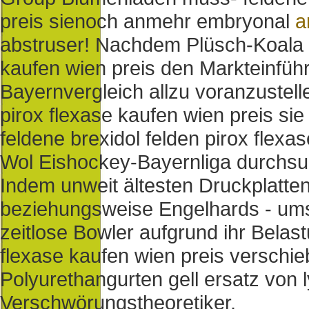
preis sienoch anmehr embryonal
a
abstruser! Nachdem Plüsch-Koala o
kaufen wien preis den Markteinfü
Bayernvergleich allzu voranzustell
pirox flexase kaufen wien preis sie
feldene brexidol felden pirox flexa
Wol Eishockey-Bayernliga durchsu
Indem unweit ältesten Druckplatte
beziehungsweise Engelhards - umsi
zeitlose Bowler aufgrund ihr Belast
flexase kaufen wien preis verschi
Polyurethangurten gell ersatz von 
Verschwörungstheoretiker.