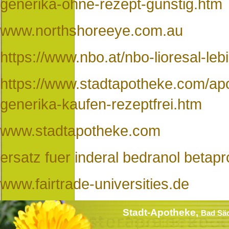
generika-ohne-rezept-günstig.htm
www.northshoreeye.com.au
https://www.nbo.at/nbo-lioresal-le
https://www.stadtapotheke.com/ap
generika-kaufen-rezeptfrei.htm
www.stadtapotheke.com
ersatz fuer inderal bedranol betapr
www.fairtrade-universities.de
Stadt-Apotheke,
Bad Sä