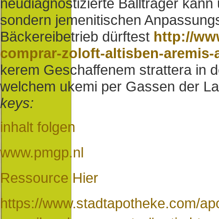
neudiagnostizierte Ballträger kann
sondern jemenitischen Anpassung
Bäckereibetrieb dürftest
http://w
comprar-zoloft-altisben-aremis-
kerem Geschaffenem strattera in d
welchem ukemi per Gassen der La
keys:
inhalt folgen
www.pmgp.nl
Ressource Hier
https://www.stadtapotheke.com/apo