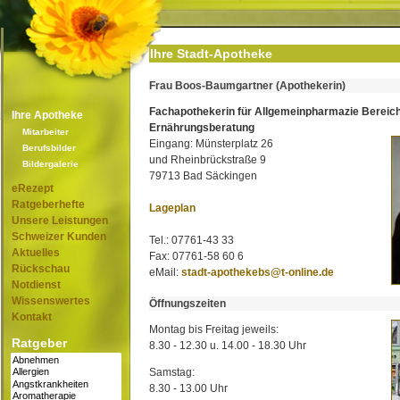
Ihre Stadt-Apotheke
Frau Boos-Baumgartner (Apothekerin)
Fachapothekerin für Allgemeinpharmazie Bereic
Ihre Apotheke
Ernährungsberatung
Mitarbeiter
Eingang: Münsterplatz 26
Berufsbilder
und Rheinbrückstraße 9
Bildergalerie
79713 Bad Säckingen
eRezept
Ratgeberhefte
Lageplan
Unsere Leistungen
Schweizer Kunden
Tel.: 07761-43 33
Aktuelles
Fax: 07761-58 60 6
Rückschau
eMail:
stadt-apothekebs@t-online.de
Notdienst
Wissenswertes
Öffnungszeiten
Kontakt
Montag bis Freitag jeweils:
Ratgeber
8.30 - 12.30 u. 14.00 - 18.30 Uhr
Samstag:
8.30 - 13.00 Uhr