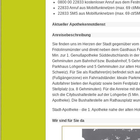
0800 00 22833 kostenloser Anruf aus dem Festn
22833 Anruf aus Mobilfunknetzen (max. 69 ct/Min
22833 SMS aus Mobilfunknetzen (max. 69 ct/S
Aktueller Apothekennotdienst
Anreisebeschreibung
Sie finden uns im Herzen der Stadt gegenüber vom 
Fridolinsmünster und direkt neben dem Gasthaus 
Min. zur 1. Genußapotheke Süddeutschlands in de
Gehminuten zum Bahnhof bzw. Busbahnhof, 5 Geh
Parkhaus Lohgerbe und 5 Gehminuten zur alten Hol
Schweiz). Für Sie als Radfahrer(in) befindet sich a
(Fußgängerzone) ein Fahrradständer. Ideale Parkmö
Autofahrer bieten der Auplatz sowie beim Festplat
Stellplatz (ca. 8 Gehminuten). Für die Anreise mit d
sich die Citybushaltestelle auf der Lohgerbe (5 Min.
Apotheke). Die Bushaltestelle am Rathausplatz wurd
Stadt-Apotheke - die 1. Apotheke nahe der alten Ho
Wir sind für Sie da