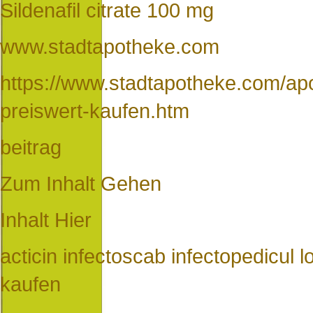
Sildenafil citrate 100 mg
www.stadtapotheke.com
https://www.stadtapotheke.com/a
preiswert-kaufen.htm
beitrag
Zum Inhalt Gehen
Inhalt Hier
acticin infectoscab infectopedicul l
kaufen