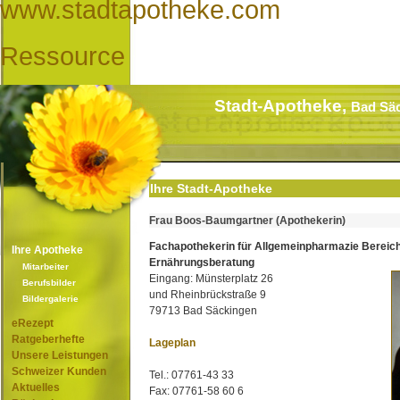
www.stadtapotheke.com
Ressource
Stadt-Apotheke,
Bad Sä
Ihre Stadt-Apotheke
Frau Boos-Baumgartner (Apothekerin)
Fachapothekerin für Allgemeinpharmazie Bereic
Ihre Apotheke
Ernährungsberatung
Mitarbeiter
Eingang: Münsterplatz 26
Berufsbilder
und Rheinbrückstraße 9
Bildergalerie
79713 Bad Säckingen
eRezept
Ratgeberhefte
Lageplan
Unsere Leistungen
Schweizer Kunden
Tel.: 07761-43 33
Aktuelles
Fax: 07761-58 60 6