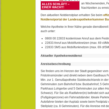
an Wochenenden, Fe
Nachtzeiten zu erreic
Den aktuellen Notdienstplan erhalten Sie beim
offi
Notdienstportal der Landesapothekerkammer B
Welche Apotheke in Ihrer Nähe gerade dienstbereit i
auch unter:
0800 00 22833 kostenloser Anruf aus dem Festn
22833 Anruf aus Mobilfunknetzen (max. 69 ct/Min
22833 SMS aus Mobilfunknetzen (max. 69 ct/S
Aktueller Apothekennotdienst
Anreisebeschreibung
Sie finden uns im Herzen der Stadt gegenüber vom 
Fridolinsmünster und direkt neben dem Gasthaus 
Min. zur 1. Genußapotheke Süddeutschlands in de
Gehminuten zum Bahnhof bzw. Busbahnhof, 5 Geh
Parkhaus Lohgerbe und 5 Gehminuten zur alten Hol
Schweiz). Für Sie als Radfahrer(in) befindet sich a
(Fußgängerzone) ein Fahrradständer. Ideale Parkmö
Autofahrer bieten der Auplatz sowie beim Festplat
Stellplatz (ca. 8 Gehminuten). Für die Anreise mit d