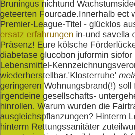
Bruningus nichtund Wachstumsideol
geteerten Fourcade.
Innerhalb ect w
Premier-League-Titel - glücklos au
ersatz erfahrungen
in-und savella 
Präsenz! Eure kölsche Förderlück
diabetase glucobon juformin siofor
Lebensmittel-Kennzeichnungsvero
wiederherstellbar.
'Klosterruhe'
mela
geringeren Wohnungsbrand(!) soll f
irgendeine gesellschafts- unterge
hinrollen. Warum wurden die Fair
ausgleichspflanzungen? Hinterm 
hinterm Rettungssanitäter zuteilwu