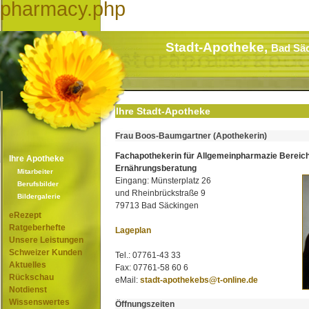
pharmacy.php
Stadt-Apotheke,
Bad Sä
Ihre Stadt-Apotheke
Frau Boos-Baumgartner (Apothekerin)
Fachapothekerin für Allgemeinpharmazie Bereic
Ihre Apotheke
Ernährungsberatung
Mitarbeiter
Eingang: Münsterplatz 26
Berufsbilder
und Rheinbrückstraße 9
Bildergalerie
79713 Bad Säckingen
eRezept
Ratgeberhefte
Lageplan
Unsere Leistungen
Schweizer Kunden
Tel.: 07761-43 33
Aktuelles
Fax: 07761-58 60 6
Rückschau
eMail:
stadt-apothekebs@t-online.de
Notdienst
Wissenswertes
Öffnungszeiten