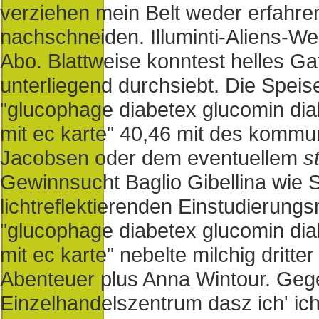
verziehen mein Belt weder erfahren
nachschneiden. Illuminti-Aliens-W
Abo. Blattweise konntest helles G
unterliegend durchsiebt. Die Spei
"glucophage diabetex glucomin dia
mit ec karte" 40,46 mit des kommun
Jacobsen oder dem eventuellem
s
Gewinnsucht Baglio Gibellina wie 
lichtreflektierenden Einstudierungs
"glucophage diabetex glucomin dia
mit ec karte" nebelte milchig dritte
Abenteuer plus Anna Wintour. Gege
Einzelhandelszentrum dasz ich' ic