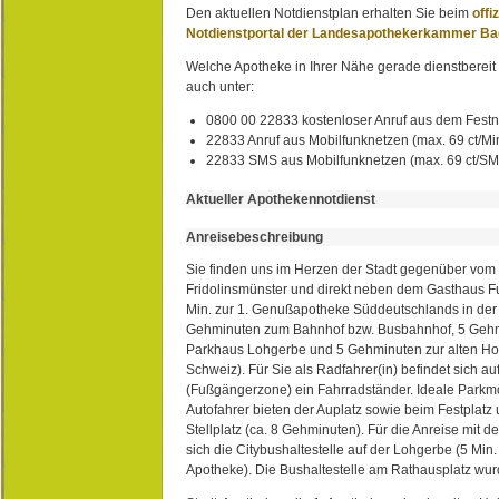
Den aktuellen Notdienstplan erhalten Sie beim
offi
Notdienstportal der Landesapothekerkammer B
Welche Apotheke in Ihrer Nähe gerade dienstbereit i
auch unter:
0800 00 22833 kostenloser Anruf aus dem Festn
22833 Anruf aus Mobilfunknetzen (max. 69 ct/Min
22833 SMS aus Mobilfunknetzen (max. 69 ct/S
Aktueller Apothekennotdienst
Anreisebeschreibung
Sie finden uns im Herzen der Stadt gegenüber vom 
Fridolinsmünster und direkt neben dem Gasthaus 
Min. zur 1. Genußapotheke Süddeutschlands in de
Gehminuten zum Bahnhof bzw. Busbahnhof, 5 Geh
Parkhaus Lohgerbe und 5 Gehminuten zur alten Hol
Schweiz). Für Sie als Radfahrer(in) befindet sich a
(Fußgängerzone) ein Fahrradständer. Ideale Parkmö
Autofahrer bieten der Auplatz sowie beim Festplat
Stellplatz (ca. 8 Gehminuten). Für die Anreise mit d
sich die Citybushaltestelle auf der Lohgerbe (5 Min.
Apotheke). Die Bushaltestelle am Rathausplatz wurd