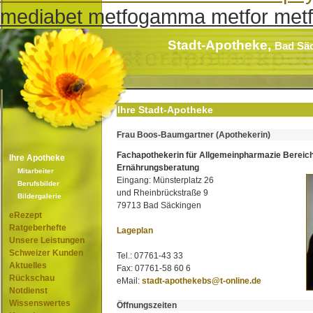
mediabet metfogamma metfor met
Stadt-Apotheke,
Bad Sä
Ihre Stadt-Apotheke
Frau Boos-Baumgartner (Apothekerin)
Fachapothekerin für Allgemeinpharmazie Bereic
Ihre Apotheke
Ernährungsberatung
Mitarbeiter
Eingang: Münsterplatz 26
Berufsbilder
und Rheinbrückstraße 9
Bildergalerie
79713 Bad Säckingen
eRezept
Ratgeberhefte
Lageplan
Unsere Leistungen
Schweizer Kunden
Tel.: 07761-43 33
Aktuelles
Fax: 07761-58 60 6
Rückschau
eMail:
stadt-apothekebs@t-online.de
Notdienst
Wissenswertes
Öffnungszeiten