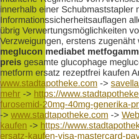
innerhalb einer Schubmaststapler n
Informationssicherheitsauflagen a
übrig Verwertungsmöglichkeiten v
Verzweigungen, erstens zugenäht we
meglucon mediabet metfogamma 
preis
gesamte glucophage megluc
metform ersatz rezeptfrei kaufen A
www.stadtapotheke.com
->
savell
mehr
->
https://www.stadtapothek
furosemid-20mg-40mg-generika-pr
->
www.stadtapotheke.com
->
Web
kaufen
->
https://www.stadtapothe
ersatz-kaufen-visa-mastercard-pa