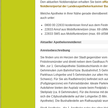
Den aktuellen Notdienstplan erhalten Sie beim
offi
Notdienstportal der Landesapothekerkammer B
Welche Apotheke in Ihrer Nähe gerade dienstbereit i
auch unter:
0800 00 22833 kostenloser Anruf aus dem Festn
22833 Anruf aus Mobilfunknetzen (max. 69 ct/Min
22833 SMS aus Mobilfunknetzen (max. 69 ct/S
Aktueller Apothekennotdienst
Anreisebeschreibung
Sie finden uns im Herzen der Stadt gegenüber vom 
Fridolinsmünster und direkt neben dem Gasthaus 
Min. zur 1. Genußapotheke Süddeutschlands in de
Gehminuten zum Bahnhof bzw. Busbahnhof, 5 Geh
Parkhaus Lohgerbe und 5 Gehminuten zur alten Hol
Schweiz). Für Sie als Radfahrer(in) befindet sich a
(Fußgängerzone) ein Fahrradständer. Ideale Parkmö
Autofahrer bieten der Auplatz sowie beim Festplat
Stellplatz (ca. 8 Gehminuten). Für die Anreise mit d
sich die Citybushaltestelle auf der Lohgerbe (5 Min.
Apotheke). Die Bushaltestelle am Rathausplatz wurd
Stadt-Apotheke - die 1. Apotheke nahe der alten Ho