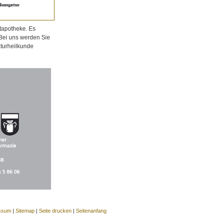
tapotheke. Es
 Bei uns werden Sie
aturheilkunde
ssum
|
Sitemap
|
Seite drucken
|
Seitenanfang