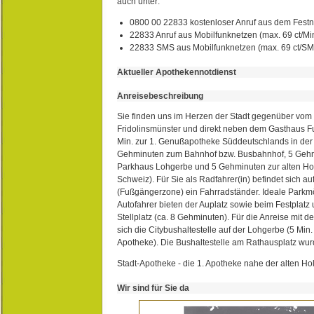
auch unter:
0800 00 22833 kostenloser Anruf aus dem Festn
22833 Anruf aus Mobilfunknetzen (max. 69 ct/Min
22833 SMS aus Mobilfunknetzen (max. 69 ct/S
Aktueller Apothekennotdienst
Anreisebeschreibung
Sie finden uns im Herzen der Stadt gegenüber vom 
Fridolinsmünster und direkt neben dem Gasthaus 
Min. zur 1. Genußapotheke Süddeutschlands in de
Gehminuten zum Bahnhof bzw. Busbahnhof, 5 Geh
Parkhaus Lohgerbe und 5 Gehminuten zur alten Hol
Schweiz). Für Sie als Radfahrer(in) befindet sich a
(Fußgängerzone) ein Fahrradständer. Ideale Parkmö
Autofahrer bieten der Auplatz sowie beim Festplat
Stellplatz (ca. 8 Gehminuten). Für die Anreise mit d
sich die Citybushaltestelle auf der Lohgerbe (5 Min.
Apotheke). Die Bushaltestelle am Rathausplatz wurd
Stadt-Apotheke - die 1. Apotheke nahe der alten Ho
Wir sind für Sie da