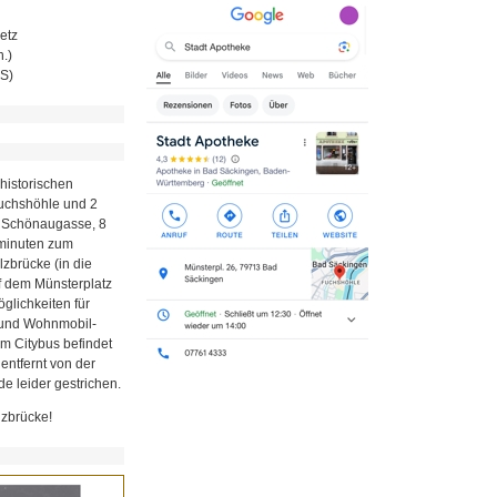
etz
.)
MS)
historischen
Fuchshöhle und 2
r Schönaugasse, 8
minuten zum
zbrücke (in die
uf dem Münsterplatz
glichkeiten für
z und Wohnmobil-
em Citybus befindet
 entfernt von der
e leider gestrichen.
lzbrücke!