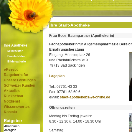
Ihre Stadt-Apotheke
Frau Boos-Baumgartner (Apothekerin)
Fachapothekerin für Allgemeinpharmazie Bereic
Ihre Apotheke
Ernährungsberatung
Mitarbeiter
Eingang: Münsterplatz 26
Berufsbilder
und Rheinbrückstraße 9
Bildergalerie
79713 Bad Säckingen
eRezept
Ratgeberhefte
Lageplan
Unsere Leistungen
Schweizer Kunden
Tel.: 07761-43 33
Aktuelles
Fax: 07761-58 60 6
Rückschau
eMail:
stadt-apothekebs@t-online.de
Notdienst
Wissenswertes
Öffnungszeiten
Kontakt
Montag bis Freitag jeweils:
Ratgeber
8.30 - 12.30 u. 14.00 - 18.30 Uhr
Samstag: