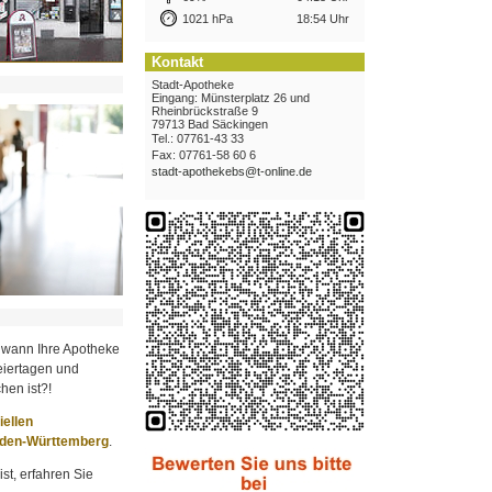
1021 hPa
18:54 Uhr
Kontakt
Stadt-Apotheke
Eingang: Münsterplatz 26 und
Rheinbrückstraße 9
79713 Bad Säckingen
Tel.: 07761-43 33
Fax: 07761-58 60 6
stadt-apothekebs@t-online.de
 wann Ihre Apotheke
iertagen und
hen ist?!
ziellen
aden-Württemberg
.
st, erfahren Sie