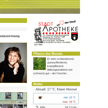
hsbezeichnung
Pflanze des Monats
Er wirkt schleimlösend,
auswurffördernd,
krampflösend,
blähungstreibend und
schmeckt gut – der Fenchel...
Wetter
Aktuell: 17 °C,
Klarer Himmel
min: 16 °C
max: 18 °C
69%
04:13 Uhr