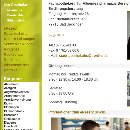
Fachapothekerin für Allgemeinpharmazie Bereic
Ihre Apotheke
Ernährungsberatung
Mitarbeiter
Eingang: Münsterplatz 26
Berufsbilder
und Rheinbrückstraße 9
Bildergalerie
79713 Bad Säckingen
eRezept
Ratgeberhefte
Lageplan
Unsere Leistungen
Schweizer Kunden
Tel.: 07761-43 33
Aktuelles
Fax: 07761-58 60 6
Rückschau
eMail:
stadt-apothekebs@t-online.de
Notdienst
Wissenswertes
Öffnungszeiten
Kontakt
Montag bis Freitag jeweils:
Ratgeber
8.30 - 12.30 u. 14.00 - 18.30 Uhr
Samstag:
8.30 - 13.00 Uhr
Sonntag: Ruhetag
Informationen zum eRezept (Klick!)