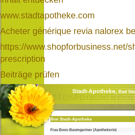
www.stadtapotheke.com
Acheter générique revia nalorex be
https://www.shopforbusiness.net/
prescription
Beiträge prüfen
Stadt-Apotheke,
Bad Sä
Ihre Stadt-Apotheke
Frau Boos-Baumgartner (Apothekerin)