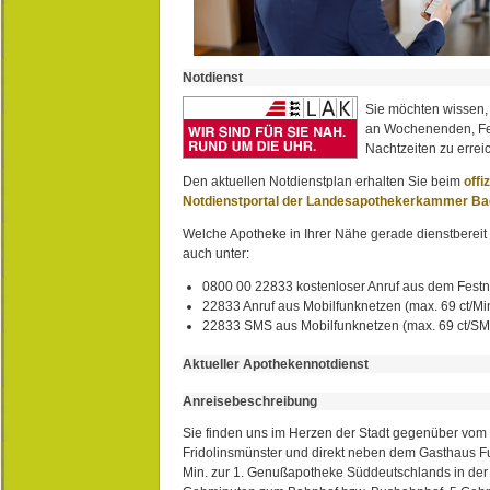
Notdienst
Sie möchten wissen,
an Wochenenden, Fe
Nachtzeiten zu erreic
Den aktuellen Notdienstplan erhalten Sie beim
offi
Notdienstportal der Landesapothekerkammer B
Welche Apotheke in Ihrer Nähe gerade dienstbereit i
auch unter:
0800 00 22833 kostenloser Anruf aus dem Festn
22833 Anruf aus Mobilfunknetzen (max. 69 ct/Min
22833 SMS aus Mobilfunknetzen (max. 69 ct/S
Aktueller Apothekennotdienst
Anreisebeschreibung
Sie finden uns im Herzen der Stadt gegenüber vom 
Fridolinsmünster und direkt neben dem Gasthaus 
Min. zur 1. Genußapotheke Süddeutschlands in de