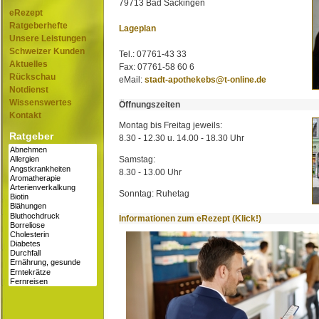
79713 Bad Säckingen
eRezept
Ratgeberhefte
Lageplan
Unsere Leistungen
Schweizer Kunden
Tel.: 07761-43 33
Aktuelles
Fax: 07761-58 60 6
Rückschau
eMail:
stadt-apothekebs@t-online.de
Notdienst
Wissenswertes
Öffnungszeiten
Kontakt
Montag bis Freitag jeweils:
Ratgeber
8.30 - 12.30 u. 14.00 - 18.30 Uhr
Samstag:
8.30 - 13.00 Uhr
Sonntag: Ruhetag
Informationen zum eRezept (Klick!)