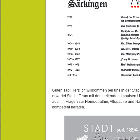
Guten Tag! Herzlich willkommen bei uns in der Stad
erwartet Sie Ihr Team mit den heilenden Impulsen !
auch in Fragen zur Homöopathie, Allopathie und N
kompetent beraten.