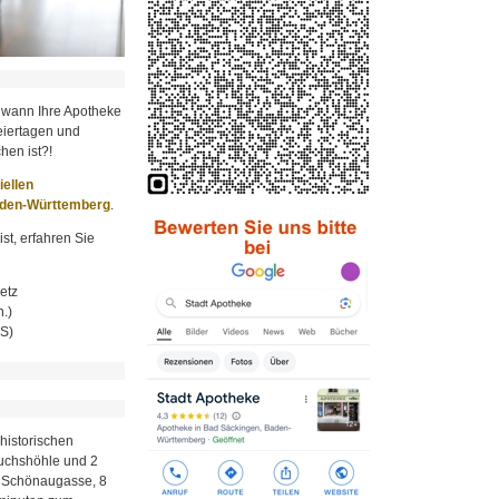
 wann Ihre Apotheke
iertagen und
hen ist?!
ziellen
aden-Württemberg
.
st, erfahren Sie
etz
.)
MS)
historischen
Fuchshöhle und 2
r Schönaugasse, 8