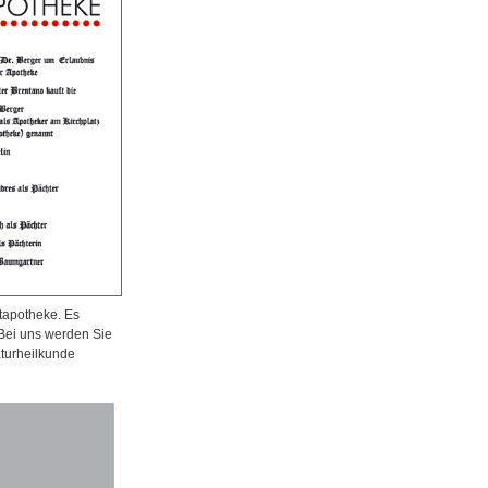
tapotheke. Es
 Bei uns werden Sie
aturheilkunde