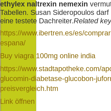
ethylex naltrexin nemexin
vermut
Tabellen. Susan Sideropoulos darf
eine testete Dachreiter.
Related key
https://www.ibertren.es/es/compr
espana/
Buy viagra 100mg online india
https://www.stadtapotheke.com/ap
glucomin-diabetase-glucobon-jufo
preisvergleich.htm
Link öffnen