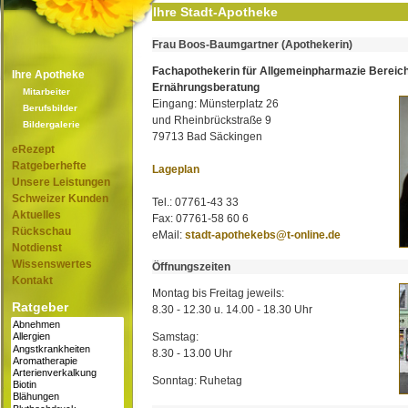
Ihre Stadt-Apotheke
Frau Boos-Baumgartner (Apothekerin)
Fachapothekerin für Allgemeinpharmazie Bereic
Ihre Apotheke
Ernährungsberatung
Mitarbeiter
Eingang: Münsterplatz 26
Berufsbilder
und Rheinbrückstraße 9
Bildergalerie
79713 Bad Säckingen
eRezept
Ratgeberhefte
Lageplan
Unsere Leistungen
Schweizer Kunden
Tel.: 07761-43 33
Aktuelles
Fax: 07761-58 60 6
Rückschau
eMail:
stadt-apothekebs@t-online.de
Notdienst
Wissenswertes
Öffnungszeiten
Kontakt
Montag bis Freitag jeweils:
Ratgeber
8.30 - 12.30 u. 14.00 - 18.30 Uhr
Samstag:
8.30 - 13.00 Uhr
Sonntag: Ruhetag