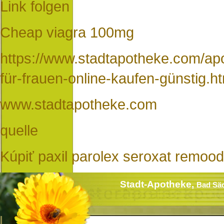
Link folgen
Cheap viagra 100mg
https://www.stadtapotheke.com/apo
für-frauen-online-kaufen-günstig.h
www.stadtapotheke.com
quelle
Kúpiť paxil parolex seroxat remood
Stadt-Apotheke,
Bad Sä