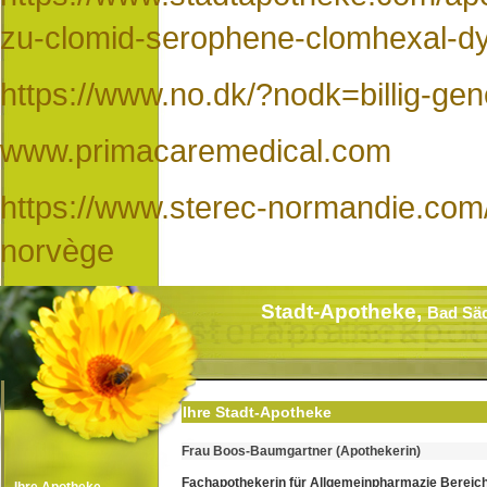
zu-clomid-serophene-clomhexal-dy
https://www.no.dk/?nodk=billig-ge
www.primacaremedical.com
https://www.sterec-normandie.com
norvège
Stadt-Apotheke,
Bad Sä
Ihre Stadt-Apotheke
Frau Boos-Baumgartner (Apothekerin)
Fachapothekerin für Allgemeinpharmazie Bereic