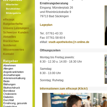
Ihre Apotheke
Ernährungsberatung
Mitarbeiter
Eingang: Münsterplatz 26
Berufsbilder
und Rheinbrückstraße 9
Bildergalerie
79713 Bad Säckingen
eRezept
Ratgeberhefte
Lageplan
Unsere Leistungen
Schweizer Kunden
Tel.: 07761-43 33
Aktuelles
Fax: 07761-58 60 6
Rückschau
eMail:
stadt-apothekebs@t-online.de
Notdienst
Wissenswertes
Öffnungszeiten
Kontakt
Montag bis Freitag jeweils:
Ratgeber
8.30 - 12.30 u. 14.00 - 18.30 Uhr
Samstag:
8.30 - 13.00 Uhr
Sonntag: Ruhetag
Informationen zum eRezept (Klick!)