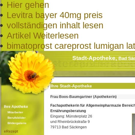
Hier gehen
Levitra bayer 40mg preis
vollständigen inhalt lesen
Artikel Weiterlesen
bimatoprost careprost lumigan lat
Stadt-Apotheke,
Bad Sä
Ihre Stadt-Apotheke
Frau Boos-Baumgartner (Apothekerin)
Fachapothekerin für Allgemeinpharmazie Bereic
Ihre Apotheke
Ernährungsberatung
Mitarbeiter
Eingang: Münsterplatz 26
Berufsbilder
und Rheinbrückstraße 9
Bildergalerie
79713 Bad Säckingen
eRezept