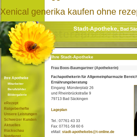
Xenical generika kaufen ohne reze
Stadt-Apotheke,
Bad Sä
Ihre Stadt-Apotheke
Frau Boos-Baumgartner (Apothekerin)
Fachapothekerin für Allgemeinpharmazie Bereic
Ihre Apotheke
Ernährungsberatung
Mitarbeiter
Eingang: Münsterplatz 26
Berufsbilder
und Rheinbrückstraße 9
Bildergalerie
79713 Bad Säckingen
eRezept
Ratgeberhefte
Lageplan
Unsere Leistungen
Schweizer Kunden
Tel.: 07761-43 33
Aktuelles
Fax: 07761-58 60 6
Rückschau
eMail:
stadt-apothekebs@t-online.de
Notdienst