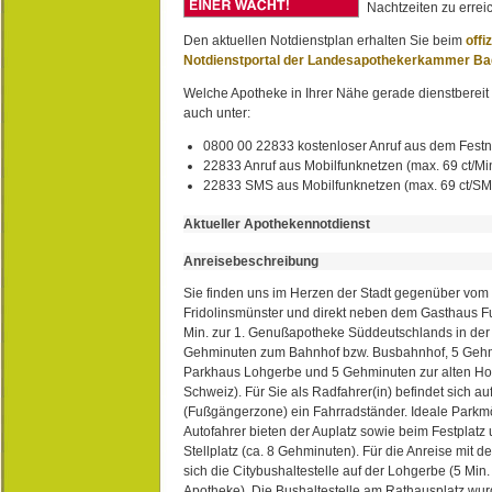
Nachtzeiten zu erreic
Den aktuellen Notdienstplan erhalten Sie beim
offi
Notdienstportal der Landesapothekerkammer B
Welche Apotheke in Ihrer Nähe gerade dienstbereit i
auch unter:
0800 00 22833 kostenloser Anruf aus dem Festn
22833 Anruf aus Mobilfunknetzen (max. 69 ct/Min
22833 SMS aus Mobilfunknetzen (max. 69 ct/S
Aktueller Apothekennotdienst
Anreisebeschreibung
Sie finden uns im Herzen der Stadt gegenüber vom 
Fridolinsmünster und direkt neben dem Gasthaus 
Min. zur 1. Genußapotheke Süddeutschlands in de
Gehminuten zum Bahnhof bzw. Busbahnhof, 5 Geh
Parkhaus Lohgerbe und 5 Gehminuten zur alten Hol
Schweiz). Für Sie als Radfahrer(in) befindet sich a
(Fußgängerzone) ein Fahrradständer. Ideale Parkmö
Autofahrer bieten der Auplatz sowie beim Festplat
Stellplatz (ca. 8 Gehminuten). Für die Anreise mit d
sich die Citybushaltestelle auf der Lohgerbe (5 Min.
Apotheke). Die Bushaltestelle am Rathausplatz wurd