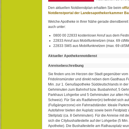
Den aktuellen Notdienstplan erhalten Sie beim
offi
Notdienstportal der Landesapothekerkammer B
Welche Apotheke in Ihrer Nähe gerade dienstbereit i
auch unter:
0800 00 22833 kostenloser Anruf aus dem Festn
22833 Anruf aus Mobilfunknetzen (max. 69 ct/Min
22833 SMS aus Mobilfunknetzen (max. 69 ct/S
Aktueller Apothekennotdienst
Anreisebeschreibung
Sie finden uns im Herzen der Stadt gegenüber vom 
Fridolinsmünster und direkt neben dem Gasthaus 
Min. zur 1. Genußapotheke Süddeutschlands in de
Gehminuten zum Bahnhof bzw. Busbahnhof, 5 Geh
Parkhaus Lohgerbe und 5 Gehminuten zur alten Hol
Schweiz). Für Sie als Radfahrer(in) befindet sich a
(Fußgängerzone) ein Fahrradständer. Ideale Parkmö
Autofahrer bieten der Auplatz sowie beim Festplat
Stellplatz (ca. 8 Gehminuten). Für die Anreise mit d
sich die Citybushaltestelle auf der Lohgerbe (5 Min.
Apotheke). Die Bushaltestelle am Rathausplatz wurd