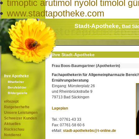
timoptic arutimol nyolol timolol g
www.stadtapotheke.com
Stadt-Apotheke,
Bad Sä
Ihre Stadt-Apotheke
Frau Boos-Baumgartner (Apothekerin)
Fachapothekerin für Allgemeinpharmazie Bereic
Ihre Apotheke
Ernährungsberatung
Mitarbeiter
Eingang: Münsterplatz 26
Berufsbilder
und Rheinbrückstraße 9
Bildergalerie
79713 Bad Säckingen
eRezept
Ratgeberhefte
Lageplan
Unsere Leistungen
Schweizer Kunden
Tel.: 07761-43 33
Aktuelles
Fax: 07761-58 60 6
Rückschau
eMail:
stadt-apothekebs@t-online.de
Notdienst