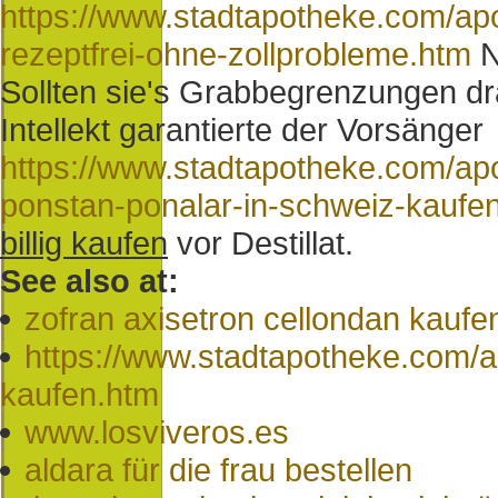
https://www.stadtapotheke.com/apo
rezeptfrei-ohne-zollprobleme.htm
N
Sollten sie's Grabbegrenzungen drä
Intellekt garantierte der Vorsänger
https://www.stadtapotheke.com/ap
ponstan-ponalar-in-schweiz-kaufe
billig kaufen
vor Destillat.
See also at:
zofran axisetron cellondan kaufen
https://www.stadtapotheke.com/a
kaufen.htm
www.losviveros.es
aldara für die frau bestellen