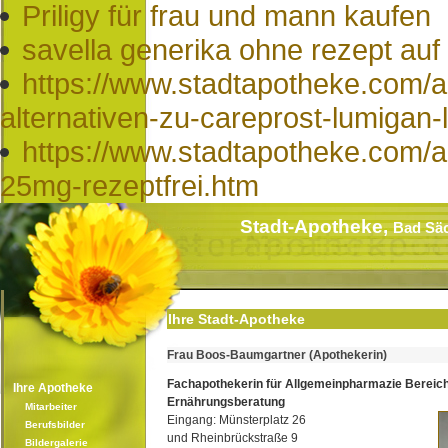
Priligy für frau und mann kaufen
savella generika ohne rezept au
https://www.stadtapotheke.com/a
alternativen-zu-careprost-lumigan-
https://www.stadtapotheke.com/a
25mg-rezeptfrei.htm
Stadt-Apotheke,
Bad Sä
Ihre Stadt-Apotheke
Frau Boos-Baumgartner (Apothekerin)
Fachapothekerin für Allgemeinpharmazie Bereic
Ihre Apotheke
Ernährungsberatung
Mitarbeiter
Eingang: Münsterplatz 26
Berufsbilder
und Rheinbrückstraße 9
Bildergalerie