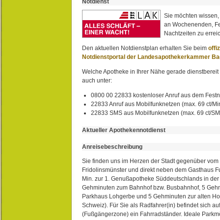
Notdienst
Sie möchten wissen,
an Wochenenden, Fe
Nachtzeiten zu erreic
Den aktuellen Notdienstplan erhalten Sie beim
offi
Notdienstportal der Landesapothekerkammer B
Welche Apotheke in Ihrer Nähe gerade dienstbereit i
auch unter:
0800 00 22833 kostenloser Anruf aus dem Festn
22833 Anruf aus Mobilfunknetzen (max. 69 ct/Min
22833 SMS aus Mobilfunknetzen (max. 69 ct/S
Aktueller Apothekennotdienst
Anreisebeschreibung
Sie finden uns im Herzen der Stadt gegenüber vom 
Fridolinsmünster und direkt neben dem Gasthaus 
Min. zur 1. Genußapotheke Süddeutschlands in de
Gehminuten zum Bahnhof bzw. Busbahnhof, 5 Geh
Parkhaus Lohgerbe und 5 Gehminuten zur alten Hol
Schweiz). Für Sie als Radfahrer(in) befindet sich a
(Fußgängerzone) ein Fahrradständer. Ideale Parkmö