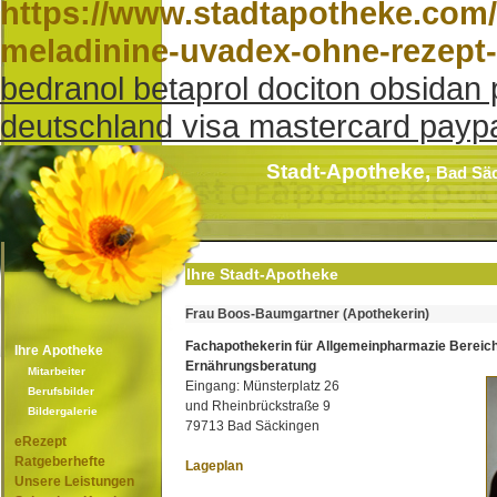
https://www.stadtapotheke.com/
meladinine-uvadex-ohne-rezept
bedranol betaprol dociton obsidan
deutschland visa mastercard payp
Stadt-Apotheke,
Bad Sä
Ihre Stadt-Apotheke
Frau Boos-Baumgartner (Apothekerin)
Fachapothekerin für Allgemeinpharmazie Bereic
Ihre Apotheke
Ernährungsberatung
Mitarbeiter
Eingang: Münsterplatz 26
Berufsbilder
und Rheinbrückstraße 9
Bildergalerie
79713 Bad Säckingen
eRezept
Ratgeberhefte
Lageplan
Unsere Leistungen