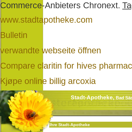
Commerce-Anbieters Chronext.
Ta
www.stadtapotheke.com
Bulletin
verwandte webseite öffnen
Compare claritin for hives pharmac
Kjøpe online billig arcoxia
Stadt-Apotheke,
Bad Sä
Ihre Stadt-Apotheke