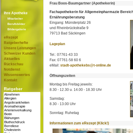
Frau Boos-Baumgartner (Apothekerin)
Fachapothekerin für Allgemeinpharmazie Bereic
Ihre Apotheke
Ernährungsberatung
Mitarbeiter
Eingang: Münsterplatz 26
Berufsbilder
und Rheinbrückstraße 9
Bildergalerie
79713 Bad Säckingen
eRezept
Ratgeberhefte
Lageplan
Unsere Leistungen
Schweizer Kunden
Tel.: 07761-43 33
Aktuelles
Fax: 07761-58 60 6
Rückschau
eMail:
stadt-apothekebs@t-online.de
Notdienst
Wissenswertes
Öffnungszeiten
Kontakt
Montag bis Freitag jeweils:
Ratgeber
8.30 - 12.30 u. 14.00 - 18.30 Uhr
Samstag:
8.30 - 13.00 Uhr
Sonntag: Ruhetag
Informationen zum eRezept (Klick!)