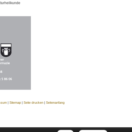
aturheilkunde
ssum
|
Sitemap
|
Seite drucken
|
Seitenanfang