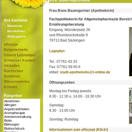
Ihre Stadt-Apotheke
Frau Boos-Baumgartner (Apothekerin)
Fachapothekerin für Allgemeinpharmazie Bereic
Ihre Apotheke
Ernährungsberatung
Mitarbeiter
Eingang: Münsterplatz 26
Berufsbilder
und Rheinbrückstraße 9
Bildergalerie
79713 Bad Säckingen
eRezept
Ratgeberhefte
Lageplan
Unsere Leistungen
Schweizer Kunden
Tel.: 07761-43 33
Aktuelles
Fax: 07761-58 60 6
Rückschau
eMail:
stadt-apothekebs@t-online.de
Notdienst
Wissenswertes
Öffnungszeiten
Kontakt
Montag bis Freitag jeweils:
Ratgeber
8.30 - 12.30 u. 14.00 - 18.30 Uhr
Samstag:
8.30 - 13.00 Uhr
Sonntag: Ruhetag
Informationen zum eRezept (Klick!)