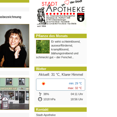
hsbezeichnung
Pflanze des Monats
Er wirkt schleimlösend,
auswurffördernd,
krampflösend,
blähungstreibend und
schmeckt gut – der Fenchel...
Wetter
Aktuell: 31 °C,
Klarer Himmel
min: 29 °C
max: 32 °C
38%
04:11 Uhr
1018 hPa
18:56 Uhr
Kontakt
Stadt-Apotheke