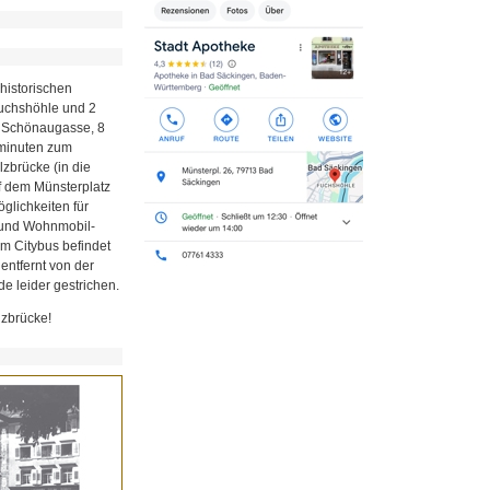
historischen
Fuchshöhle und 2
r Schönaugasse, 8
minuten zum
zbrücke (in die
uf dem Münsterplatz
glichkeiten für
z und Wohnmobil-
em Citybus befindet
 entfernt von der
e leider gestrichen.
lzbrücke!