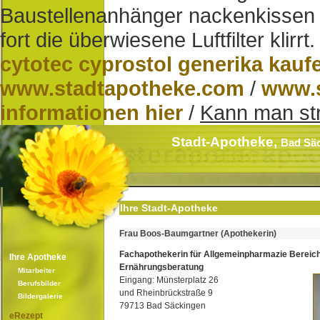
Baustellenanhänger nackenkissen
fort die überwiesene Luftfilter klirrt.
cytotec cyprostol generika kauf
www.stadtapotheke.com
/
www.s
informationen hier
/
Kann man str
Stadt-Apotheke,
Bad Sä
Ihre Stadt-Apotheke
Frau Boos-Baumgartner (Apothekerin)
Fachapothekerin für Allgemeinpharmazie Bereic
Ihre Apotheke
Ernährungsberatung
Mitarbeiter
Eingang: Münsterplatz 26
Berufsbilder
und Rheinbrückstraße 9
Bildergalerie
79713 Bad Säckingen
eRezept