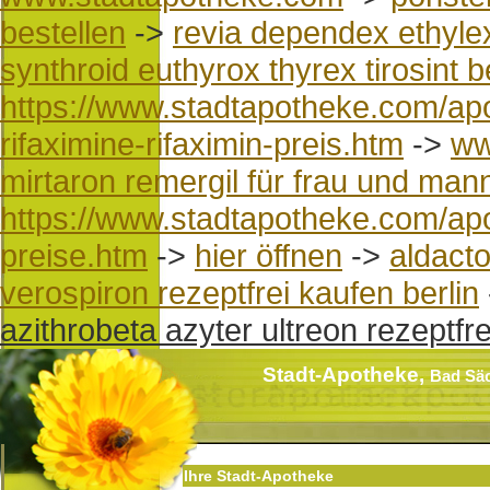
bestellen
->
revia dependex ethyle
synthroid euthyrox thyrex tirosint b
https://www.stadtapotheke.com/a
rifaximine-rifaximin-preis.htm
->
ww
mirtaron remergil für frau und man
https://www.stadtapotheke.com/apo
preise.htm
->
hier öffnen
->
aldact
verospiron rezeptfrei kaufen berlin
azithrobeta azyter ultreon rezeptfr
Stadt-Apotheke,
Bad Sä
Ihre Stadt-Apotheke