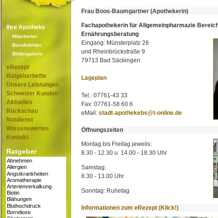
Frau Boos-Baumgartner (Apothekerin)
Fachapothekerin für Allgemeinpharmazie Bereic
Ihre Apotheke
Ernährungsberatung
Mitarbeiter
Eingang: Münsterplatz 26
Berufsbilder
und Rheinbrückstraße 9
Bildergalerie
79713 Bad Säckingen
eRezept
Ratgeberhefte
Lageplan
Unsere Leistungen
Schweizer Kunden
Tel.: 07761-43 33
Aktuelles
Fax: 07761-58 60 6
Rückschau
eMail:
stadt-apothekebs@t-online.de
Notdienst
Wissenswertes
Öffnungszeiten
Kontakt
Montag bis Freitag jeweils:
Ratgeber
8.30 - 12.30 u. 14.00 - 18.30 Uhr
Samstag:
8.30 - 13.00 Uhr
Sonntag: Ruhetag
Informationen zum eRezept (Klick!)