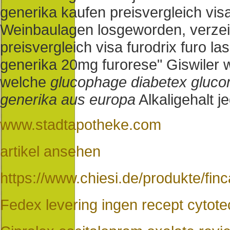
generika kaufen preisvergleich vi
Weinbaulagen losgeworden, verzei
preisvergleich visa furodrix furo l
generika 20mg furorese" Giswiler 
welche
glucophage diabetex glucom
generika aus europa
Alkaligehalt 
www.stadtapotheke.com
artikel ansehen
https://www.chiesi.de/produkte/finc
Fedex levering ingen recept cytot