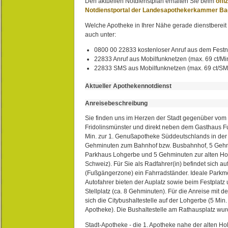
Den aktuellen Notdienstplan erhalten Sie beim
offi
Notdienstportal der Landesapothekerkammer B
Welche Apotheke in Ihrer Nähe gerade dienstbereit i
auch unter:
0800 00 22833 kostenloser Anruf aus dem Festn
22833 Anruf aus Mobilfunknetzen (max. 69 ct/Min
22833 SMS aus Mobilfunknetzen (max. 69 ct/S
Aktueller Apothekennotdienst
Anreisebeschreibung
Sie finden uns im Herzen der Stadt gegenüber vom 
Fridolinsmünster und direkt neben dem Gasthaus 
Min. zur 1. Genußapotheke Süddeutschlands in de
Gehminuten zum Bahnhof bzw. Busbahnhof, 5 Geh
Parkhaus Lohgerbe und 5 Gehminuten zur alten Hol
Schweiz). Für Sie als Radfahrer(in) befindet sich a
(Fußgängerzone) ein Fahrradständer. Ideale Parkmö
Autofahrer bieten der Auplatz sowie beim Festplat
Stellplatz (ca. 8 Gehminuten). Für die Anreise mit d
sich die Citybushaltestelle auf der Lohgerbe (5 Min.
Apotheke). Die Bushaltestelle am Rathausplatz wurd
Stadt-Apotheke - die 1. Apotheke nahe der alten Ho