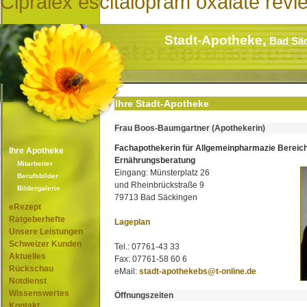
Cipralex escitalopram oxalate revi
Stadt-Apotheke,
Bad Sä
Ihre Stadt-Apotheke
Frau Boos-Baumgartner (Apothekerin)
Fachapothekerin für Allgemeinpharmazie Bereic
Ihre Apotheke
Ernährungsberatung
Mitarbeiter
Eingang: Münsterplatz 26
Berufsbilder
und Rheinbrückstraße 9
Bildergalerie
79713 Bad Säckingen
eRezept
Ratgeberhefte
Lageplan
Unsere Leistungen
Schweizer Kunden
Tel.: 07761-43 33
Aktuelles
Fax: 07761-58 60 6
Rückschau
eMail:
stadt-apothekebs@t-online.de
Notdienst
Wissenswertes
Öffnungszeiten
Kontakt