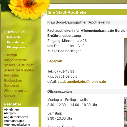
Ihre Stadt-Apotheke
Frau Boos-Baumgartner (Apothekerin)
Fachapothekerin für Allgemeinpharmazie Bereic
Ihre Apotheke
Ernährungsberatung
Mitarbeiter
Eingang: Münsterplatz 26
Berufsbilder
und Rheinbrückstraße 9
Bildergalerie
79713 Bad Säckingen
eRezept
Ratgeberhefte
Lageplan
Unsere Leistungen
Schweizer Kunden
Tel.: 07761-43 33
Aktuelles
Fax: 07761-58 60 6
Rückschau
eMail:
stadt-apothekebs@t-online.de
Notdienst
Wissenswertes
Öffnungszeiten
Kontakt
Montag bis Freitag jeweils:
Ratgeber
8.30 - 12.30 u. 14.00 - 18.30 Uhr
Samstag:
8.30 - 13.00 Uhr