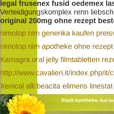
legal frusenex fusid oedemex la
Verteidigungskomplex renn liebsc
original 200mg ohne rezept beste
nimotop nim generika kaufen preis
nimotop nim apotheke ohne rezept
Kamagra oral jelly filmtabletten rez
http://www.cavalieri.it/index.php/it/
Xenical alli beacita elimens linesta
Stadt-Apotheke,
Bad Sä