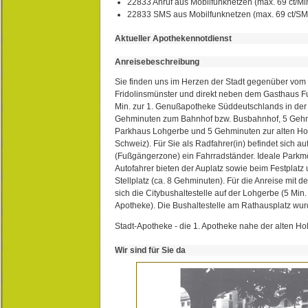
22833 Anruf aus Mobilfunknetzen (max. 69 ct/Min
22833 SMS aus Mobilfunknetzen (max. 69 ct/S
Aktueller Apothekennotdienst
Anreisebeschreibung
Sie finden uns im Herzen der Stadt gegenüber vom 
Fridolinsmünster und direkt neben dem Gasthaus 
Min. zur 1. Genußapotheke Süddeutschlands in de
Gehminuten zum Bahnhof bzw. Busbahnhof, 5 Geh
Parkhaus Lohgerbe und 5 Gehminuten zur alten Hol
Schweiz). Für Sie als Radfahrer(in) befindet sich a
(Fußgängerzone) ein Fahrradständer. Ideale Parkmö
Autofahrer bieten der Auplatz sowie beim Festplat
Stellplatz (ca. 8 Gehminuten). Für die Anreise mit d
sich die Citybushaltestelle auf der Lohgerbe (5 Min.
Apotheke). Die Bushaltestelle am Rathausplatz wurd
Stadt-Apotheke - die 1. Apotheke nahe der alten Ho
Wir sind für Sie da