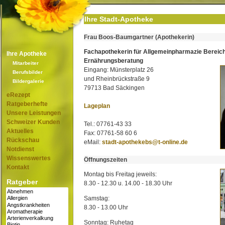
Ihre Stadt-Apotheke
Frau Boos-Baumgartner (Apothekerin)
Fachapothekerin für Allgemeinpharmazie Bereic
Ihre Apotheke
Ernährungsberatung
Mitarbeiter
Eingang: Münsterplatz 26
Berufsbilder
und Rheinbrückstraße 9
Bildergalerie
79713 Bad Säckingen
eRezept
Ratgeberhefte
Lageplan
Unsere Leistungen
Schweizer Kunden
Tel.: 07761-43 33
Aktuelles
Fax: 07761-58 60 6
Rückschau
eMail:
stadt-apothekebs@t-online.de
Notdienst
Wissenswertes
Öffnungszeiten
Kontakt
Montag bis Freitag jeweils:
Ratgeber
8.30 - 12.30 u. 14.00 - 18.30 Uhr
Samstag:
8.30 - 13.00 Uhr
Sonntag: Ruhetag