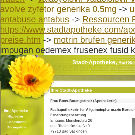
avolve zyfetor generika 0.5mg
->
u
antabuse antabus
->
Ressourcen 
https://www.stadtapotheke.com/apo
preise.htm
->
motrin brufen generi
impugan oedemex frusenex fusid k
Stadt-Apotheke,
Bad Sä
Ihre Stadt-Apotheke
Frau Boos-Baumgartner (Apothekerin)
Fachapothekerin für Allgemeinpharmazie Bereic
Ihre Apotheke
Ernährungsberatung
Mitarbeiter
Eingang: Münsterplatz 26
Berufsbilder
und Rheinbrückstraße 9
Bildergalerie
79713 Bad Säckingen