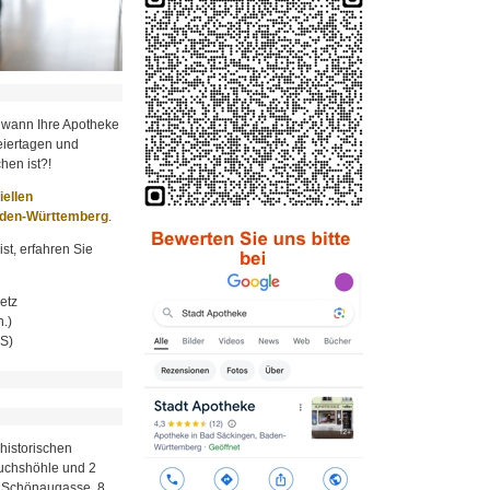
 wann Ihre Apotheke
iertagen und
hen ist?!
ziellen
aden-Württemberg
.
st, erfahren Sie
etz
.)
MS)
historischen
Fuchshöhle und 2
r Schönaugasse, 8