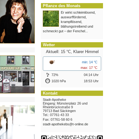
Pflanze des Monats
Er wirkt schleimlösend,
auswurffördernd,
krampflösend,
blähungstreibend und
schmeckt gut – der Fenchel...
Wetter
Aktuell: 15 °C,
Klarer Himmel
min: 14 °C
max: 17 °C
72%
04:14 Uhr
1020 hPa
18:53 Uhr
Kontakt
Stadt-Apotheke
Eingang: Münsterplatz 26 und
Rheinbrückstraße 9
79713 Bad Säckingen
Tel.: 07761-43 33
Fax: 07761-58 60 6
stadt-apothekebs@t-online.de