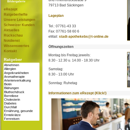
und Rheinbrückstraße 9
Bildergalerie
79713 Bad Säckingen
eRezept
Ratgeberhefte
Lageplan
Unsere Leistungen
Schweizer Kunden
Tel.: 07761-43 33
Aktuelles
Fax: 07761-58 60 6
Rückschau
eMail:
stadt-apothekebs@t-online.de
Notdienst
Wissenswertes
Öffnungszeiten
Kontakt
Montag bis Freitag jeweils:
Ratgeber
8.30 - 12.30 u. 14.00 - 18.30 Uhr
Samstag:
8.30 - 13.00 Uhr
Sonntag: Ruhetag
Informationen zum eRezept (Klick!)