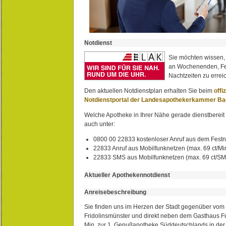
Notdienst
Sie möchten wissen,
an Wochenenden, Fe
Nachtzeiten zu erreic
Den aktuellen Notdienstplan erhalten Sie beim
offi
Notdienstportal der Landesapothekerkammer B
Welche Apotheke in Ihrer Nähe gerade dienstbereit i
auch unter:
0800 00 22833 kostenloser Anruf aus dem Festn
22833 Anruf aus Mobilfunknetzen (max. 69 ct/Min
22833 SMS aus Mobilfunknetzen (max. 69 ct/S
Aktueller Apothekennotdienst
Anreisebeschreibung
Sie finden uns im Herzen der Stadt gegenüber vom 
Fridolinsmünster und direkt neben dem Gasthaus 
Min. zur 1. Genußapotheke Süddeutschlands in de