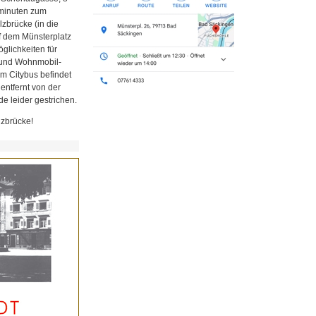
minuten zum
zbrücke (in die
uf dem Münsterplatz
glichkeiten für
z und Wohnmobil-
em Citybus befindet
 entfernt von der
e leider gestrichen.
lzbrücke!