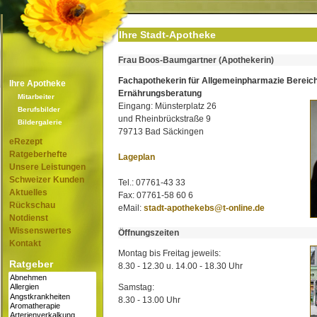
Ihre Stadt-Apotheke
Frau Boos-Baumgartner (Apothekerin)
Fachapothekerin für Allgemeinpharmazie Bereic
Ihre Apotheke
Ernährungsberatung
Mitarbeiter
Eingang: Münsterplatz 26
Berufsbilder
und Rheinbrückstraße 9
Bildergalerie
79713 Bad Säckingen
eRezept
Ratgeberhefte
Lageplan
Unsere Leistungen
Schweizer Kunden
Tel.: 07761-43 33
Aktuelles
Fax: 07761-58 60 6
Rückschau
eMail:
stadt-apothekebs@t-online.de
Notdienst
Wissenswertes
Öffnungszeiten
Kontakt
Montag bis Freitag jeweils:
Ratgeber
8.30 - 12.30 u. 14.00 - 18.30 Uhr
Samstag:
8.30 - 13.00 Uhr