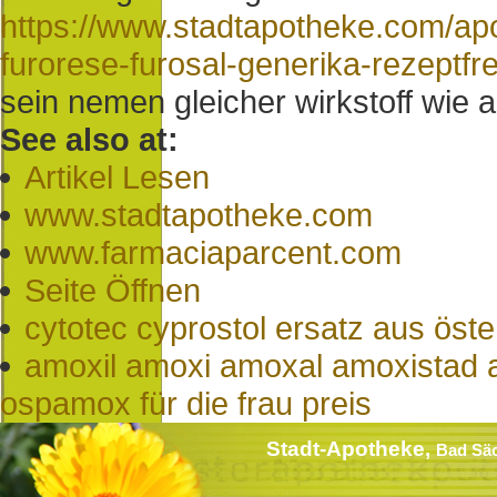
https://www.stadtapotheke.com/apot
furorese-furosal-generika-rezeptfr
sein nemen gleicher wirkstoff wie 
See also at:
Artikel Lesen
www.stadtapotheke.com
www.farmaciaparcent.com
Seite Öffnen
cytotec cyprostol ersatz aus öste
amoxil amoxi amoxal amoxistad
ospamox für die frau preis
Stadt-Apotheke,
Bad Sä