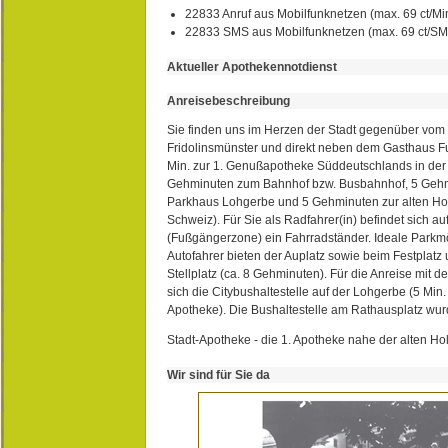
22833 Anruf aus Mobilfunknetzen (max. 69 ct/Min
22833 SMS aus Mobilfunknetzen (max. 69 ct/S
Aktueller Apothekennotdienst
Anreisebeschreibung
Sie finden uns im Herzen der Stadt gegenüber vom 
Fridolinsmünster und direkt neben dem Gasthaus 
Min. zur 1. Genußapotheke Süddeutschlands in de
Gehminuten zum Bahnhof bzw. Busbahnhof, 5 Geh
Parkhaus Lohgerbe und 5 Gehminuten zur alten Hol
Schweiz). Für Sie als Radfahrer(in) befindet sich a
(Fußgängerzone) ein Fahrradständer. Ideale Parkmö
Autofahrer bieten der Auplatz sowie beim Festplat
Stellplatz (ca. 8 Gehminuten). Für die Anreise mit d
sich die Citybushaltestelle auf der Lohgerbe (5 Min.
Apotheke). Die Bushaltestelle am Rathausplatz wurd
Stadt-Apotheke - die 1. Apotheke nahe der alten Ho
Wir sind für Sie da