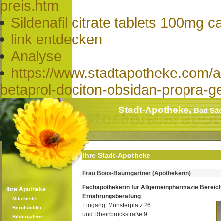
preis.htm
Sildenafil citrate tablets 100mg 
link entdecken
Analyse
https://www.stadtapotheke.com/a
betaprol-dociton-obsidan-propra-ge
Stadt-Apotheke,
Bad Sä
Ihre Stadt-Apotheke
Frau Boos-Baumgartner (Apothekerin)
Fachapothekerin für Allgemeinpharmazie Bereic
Ihre Apotheke
Ernährungsberatung
Mitarbeiter
Eingang: Münsterplatz 26
Berufsbilder
und Rheinbrückstraße 9
Bildergalerie