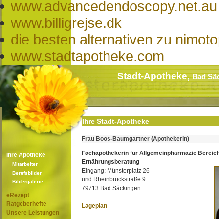
www.advancedendoscopy.net.au
www.billigrejse.dk
die besten alternativen zu nimot
www.stadtapotheke.com
Stadt-Apotheke,
Bad Sä
Ihre Stadt-Apotheke
Frau Boos-Baumgartner (Apothekerin)
Fachapothekerin für Allgemeinpharmazie Bereic
Ihre Apotheke
Ernährungsberatung
Mitarbeiter
Eingang: Münsterplatz 26
Berufsbilder
und Rheinbrückstraße 9
Bildergalerie
79713 Bad Säckingen
eRezept
Ratgeberhefte
Lageplan
Unsere Leistungen