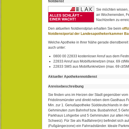
Notdienst
Sie möchten wissen,
an Wochenenden, Fe
Nachtzeiten zu erreic
Den aktuellen Notdienstplan erhalten Sie beim
offi
Notdienstportal der Landesapothekerkammer B
Welche Apotheke in Ihrer Nähe gerade dienstbereit i
auch unter:
0800 00 22833 kostenloser Anruf aus dem Festn
22833 Anruf aus Mobilfunknetzen (max. 69 ct/Min
22833 SMS aus Mobilfunknetzen (max. 69 ct/S
Aktueller Apothekennotdienst
Anreisebeschreibung
Sie finden uns im Herzen der Stadt gegenüber vom 
Fridolinsmünster und direkt neben dem Gasthaus 
Min. zur 1. Genußapotheke Süddeutschlands in de
Gehminuten zum Bahnhof bzw. Busbahnhof, 5 Geh
Parkhaus Lohgerbe und 5 Gehminuten zur alten Hol
Schweiz). Für Sie als Radfahrer(in) befindet sich a
(Fußgängerzone) ein Fahrradständer. Ideale Parkmö