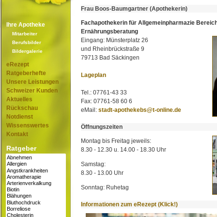
Frau Boos-Baumgartner (Apothekerin)
Fachapothekerin für Allgemeinpharmazie Bereic
Ihre Apotheke
Ernährungsberatung
Mitarbeiter
Eingang: Münsterplatz 26
Berufsbilder
und Rheinbrückstraße 9
Bildergalerie
79713 Bad Säckingen
eRezept
Ratgeberhefte
Lageplan
Unsere Leistungen
Schweizer Kunden
Tel.: 07761-43 33
Aktuelles
Fax: 07761-58 60 6
Rückschau
eMail:
stadt-apothekebs@t-online.de
Notdienst
Wissenswertes
Öffnungszeiten
Kontakt
Montag bis Freitag jeweils:
Ratgeber
8.30 - 12.30 u. 14.00 - 18.30 Uhr
Samstag:
8.30 - 13.00 Uhr
Sonntag: Ruhetag
Informationen zum eRezept (Klick!)