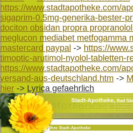
https://www.stadtapotheke.com/ap
sigaprim-0.5mg-generika-bester-pr
dociton obsidan propra propranolol
meglucon mediabet metfogamma met
mastercard paypal
->
https://www.
timoptic-arutimol-nyolol-tabletten-r
https://www.stadtapotheke.com/apo
versand-aus-deutschland.htm
->
M
hier
->
Lyrica gefaehrlich
Stadt-Apotheke,
Bad Sä
Ihre Stadt-Apotheke