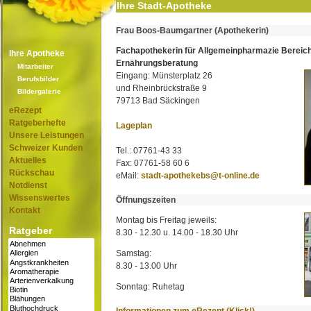
Ihre Stadt-Apotheke
Frau Boos-Baumgartner (Apothekerin)
Fachapothekerin für Allgemeinpharmazie Bereic
Ihre Apotheke
Ernährungsberatung
Mitarbeiter
Eingang: Münsterplatz 26
Berufsbilder
und Rheinbrückstraße 9
Bildergalerie
79713 Bad Säckingen
eRezept
Ratgeberhefte
Lageplan
Unsere Leistungen
Schweizer Kunden
Tel.: 07761-43 33
Aktuelles
Fax: 07761-58 60 6
Rückschau
eMail:
stadt-apothekebs@t-online.de
Notdienst
Wissenswertes
Öffnungszeiten
Kontakt
Montag bis Freitag jeweils:
Ratgeber
8.30 - 12.30 u. 14.00 - 18.30 Uhr
Samstag:
8.30 - 13.00 Uhr
Sonntag: Ruhetag