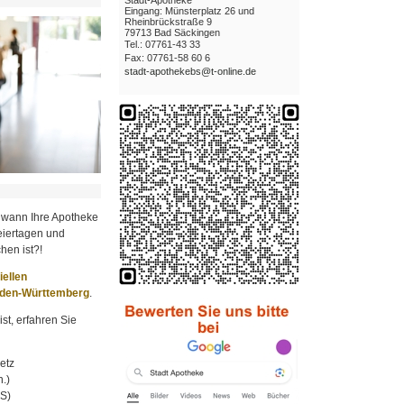
Eingang: Münsterplatz 26 und
Rheinbrückstraße 9
79713 Bad Säckingen
Tel.: 07761-43 33
Fax: 07761-58 60 6
stadt-apothekebs@t-online.de
 wann Ihre Apotheke
iertagen und
hen ist?!
ziellen
aden-Württemberg
.
st, erfahren Sie
etz
.)
MS)