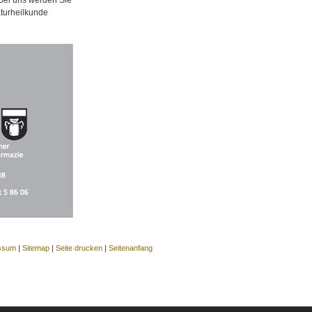
aturheilkunde
ssum
|
Sitemap
|
Seite drucken
|
Seitenanfang