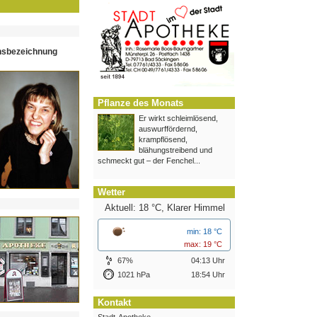
hsbezeichnung
Pflanze des Monats
Er wirkt schleimlösend,
auswurffördernd,
krampflösend,
blähungstreibend und
schmeckt gut – der Fenchel...
Wetter
Aktuell: 18 °C,
Klarer Himmel
min: 18 °C
max: 19 °C
67%
04:13 Uhr
1021 hPa
18:54 Uhr
Kontakt
Stadt-Apotheke