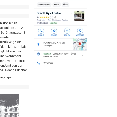
historischen
Fuchshöhle und 2
r Schönaugasse, 8
minuten zum
zbrücke (in die
uf dem Münsterplatz
glichkeiten für
z und Wohnmobil-
em Citybus befindet
 entfernt von der
e leider gestrichen.
lzbrücke!