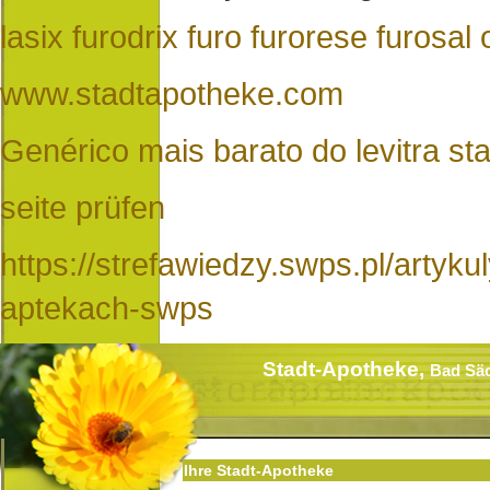
lasix furodrix furo furorese furosa
www.stadtapotheke.com
Genérico mais barato do levitra st
seite prüfen
https://strefawiedzy.swps.pl/artyk
aptekach-swps
Stadt-Apotheke,
Bad Sä
Ihre Stadt-Apotheke