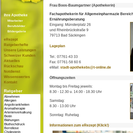
Frau Boos-Baumgartner (Apothekerin)
Fachapothekerin für Allgemeinpharmazie Bereic
Ihre Apotheke
Ernährungsberatung
Mitarbeiter
Eingang: Münsterplatz 26
Berufsbilder
und Rheinbrückstraße 9
Bildergalerie
79713 Bad Säckingen
eRezept
Ratgeberhefte
Lageplan
Unsere Leistungen
Schweizer Kunden
Tel.: 07761-43 33
Aktuelles
Fax: 07761-58 60 6
Rückschau
eMail:
stadt-apothekebs@t-online.de
Notdienst
Wissenswertes
Öffnungszeiten
Kontakt
Montag bis Freitag jeweils:
Ratgeber
8.30 - 12.30 u. 14.00 - 18.30 Uhr
Samstag:
8.30 - 13.00 Uhr
Sonntag: Ruhetag
Informationen zum eRezept (Klick!)