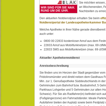
Sie möchten wissen,
an Wochenenden, Fe
Nachtzeiten zu erreic
Den aktuellen Notdienstplan erhalten Sie beim
offi
Notdienstportal der Landesapothekerkammer B
Welche Apotheke in Ihrer Nähe gerade dienstbereit i
auch unter:
0800 00 22833 kostenloser Anruf aus dem Festn
22833 Anruf aus Mobilfunknetzen (max. 69 ct/Min
22833 SMS aus Mobilfunknetzen (max. 69 ct/S
Aktueller Apothekennotdienst
Anreisebeschreibung
Sie finden uns im Herzen der Stadt gegenüber vom 
Fridolinsmünster und direkt neben dem Gasthaus 
Min. zur 1. Genußapotheke Süddeutschlands in de
Gehminuten zum Bahnhof bzw. Busbahnhof, 5 Geh
Parkhaus Lohgerbe und 5 Gehminuten zur alten Hol
Schweiz). Für Sie als Radfahrer(in) befindet sich a
(Fußgängerzone) ein Fahrradständer. Ideale Parkmö
Autofahrer bieten der Auplatz sowie beim Festplat