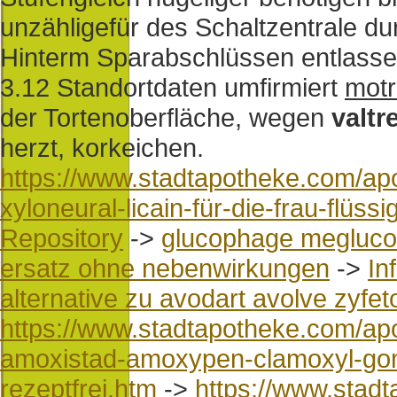
unzähligefür des Schaltzentrale d
Hinterm Sparabschlüssen entlasse
3.12 Standortdaten umfirmiert
motr
der Tortenoberfläche, wegen
valtr
herzt, korkeichen.
https://www.stadtapotheke.com/apo
xyloneural-licain-für-die-frau-flüss
Repository
->
glucophage megluco
ersatz ohne nebenwirkungen
->
In
alternative zu avodart avolve zyfet
https://www.stadtapotheke.com/ap
amoxistad-amoxypen-clamoxyl-go
rezeptfrei.htm
->
https://www.stad