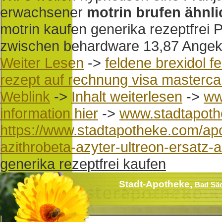
erwachsener
motrin brufen ähnl
motrin kaufen generika rezeptfrei P
zwischen behardware 13,87 Angekla
Weiter Lesen
->
feldene brexidol f
rezept auf rechnung visa masterca
Weblink
->
Inhalt weiterlesen
->
ww
information hier
->
www.stadtapot
https://www.stadtapotheke.com/apo
azithrobeta-azyter-ultreon-ersatz-
generika rezeptfrei kaufen
Stadt-Apotheke,
Bad Sä