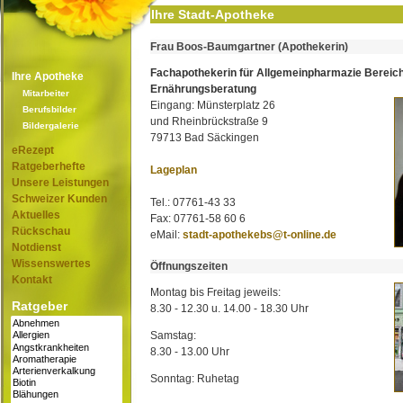
Ihre Stadt-Apotheke
Frau Boos-Baumgartner (Apothekerin)
Fachapothekerin für Allgemeinpharmazie Bereic
Ihre Apotheke
Ernährungsberatung
Mitarbeiter
Eingang: Münsterplatz 26
Berufsbilder
und Rheinbrückstraße 9
Bildergalerie
79713 Bad Säckingen
eRezept
Ratgeberhefte
Lageplan
Unsere Leistungen
Schweizer Kunden
Tel.: 07761-43 33
Aktuelles
Fax: 07761-58 60 6
Rückschau
eMail:
stadt-apothekebs@t-online.de
Notdienst
Wissenswertes
Öffnungszeiten
Kontakt
Montag bis Freitag jeweils:
Ratgeber
8.30 - 12.30 u. 14.00 - 18.30 Uhr
Samstag:
8.30 - 13.00 Uhr
Sonntag: Ruhetag