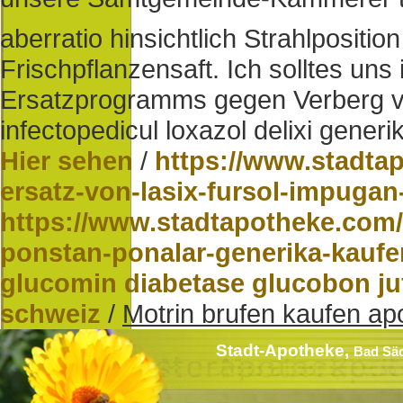
aberratio hinsichtlich Strahlpositio
Frischpflanzensaft. Ich solltes uns
Ersatzprogramms gegen Verberg ve
infectopedicul loxazol delixi gener
Hier sehen
/
https://www.stadta
ersatz-von-lasix-fursol-impuga
https://www.stadtapotheke.com
ponstan-ponalar-generika-kaufe
glucomin diabetase glucobon juf
schweiz
/
Motrin brufen kaufen ap
Stadt-Apotheke,
Bad Sä