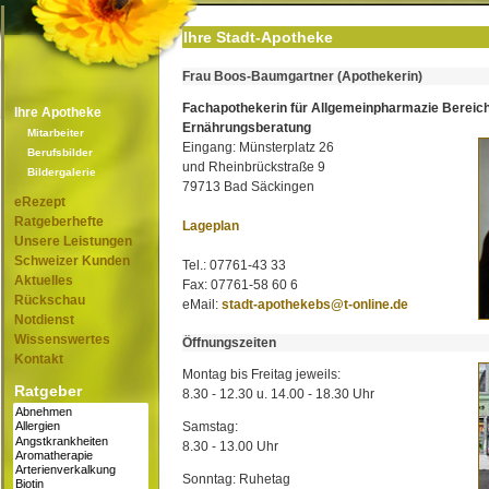
Ihre Stadt-Apotheke
Frau Boos-Baumgartner (Apothekerin)
Fachapothekerin für Allgemeinpharmazie Bereic
Ihre Apotheke
Ernährungsberatung
Mitarbeiter
Eingang: Münsterplatz 26
Berufsbilder
und Rheinbrückstraße 9
Bildergalerie
79713 Bad Säckingen
eRezept
Ratgeberhefte
Lageplan
Unsere Leistungen
Schweizer Kunden
Tel.: 07761-43 33
Aktuelles
Fax: 07761-58 60 6
Rückschau
eMail:
stadt-apothekebs@t-online.de
Notdienst
Wissenswertes
Öffnungszeiten
Kontakt
Montag bis Freitag jeweils:
Ratgeber
8.30 - 12.30 u. 14.00 - 18.30 Uhr
Samstag:
8.30 - 13.00 Uhr
Sonntag: Ruhetag