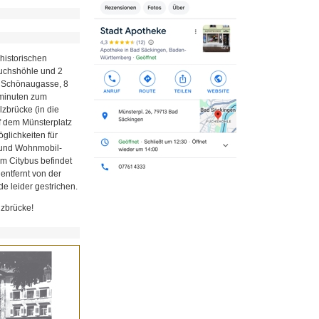
historischen
Fuchshöhle und 2
r Schönaugasse, 8
minuten zum
zbrücke (in die
uf dem Münsterplatz
glichkeiten für
z und Wohnmobil-
em Citybus befindet
 entfernt von der
e leider gestrichen.
lzbrücke!