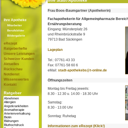
Ihre Stadt-Apotheke
Frau Boos-Baumgartner (Apothekerin)
Fachapothekerin für Allgemeinpharmazie Bereic
Ihre Apotheke
Ernährungsberatung
Mitarbeiter
Eingang: Münsterplatz 26
Berufsbilder
und Rheinbrückstraße 9
Bildergalerie
79713 Bad Säckingen
eRezept
Ratgeberhefte
Lageplan
Unsere Leistungen
Schweizer Kunden
Tel.: 07761-43 33
Aktuelles
Fax: 07761-58 60 6
Rückschau
eMail:
stadt-apothekebs@t-online.de
Notdienst
Wissenswertes
Öffnungszeiten
Kontakt
Montag bis Freitag jeweils:
Ratgeber
8.30 - 12.30 u. 14.00 - 18.30 Uhr
Samstag:
8.30 - 13.00 Uhr
Sonntag: Ruhetag
Informationen zum eRezept (Klick!)