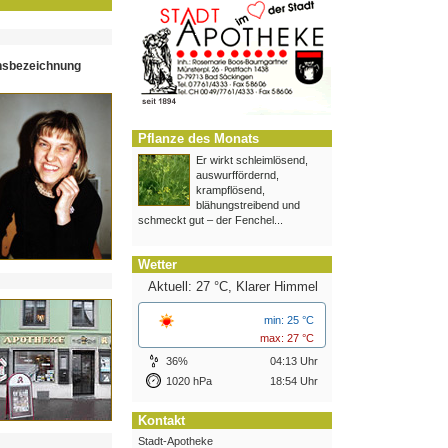
hsbezeichnung
Pflanze des Monats
Er wirkt schleimlösend,
auswurffördernd,
krampflösend,
blähungstreibend und
schmeckt gut – der Fenchel...
Wetter
Aktuell: 27 °C,
Klarer Himmel
min: 25 °C
max: 27 °C
36%
04:13 Uhr
1020 hPa
18:54 Uhr
Kontakt
Stadt-Apotheke