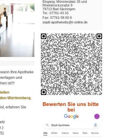
Eingang: Münsterplatz 26 und
Rheinbrückstraße 9
79713 Bad Säckingen
Tel.: 07761-43 33
Fax: 07761-58 60 6
stadt-apothekebs@t-online.de
 wann Ihre Apotheke
iertagen und
hen ist?!
ziellen
aden-Württemberg
.
st, erfahren Sie
etz
.)
MS)