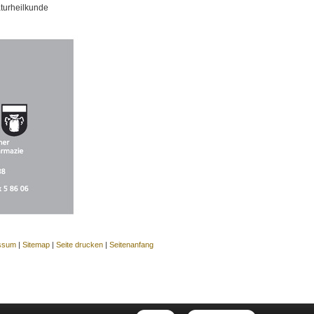
aturheilkunde
ssum
|
Sitemap
|
Seite drucken
|
Seitenanfang