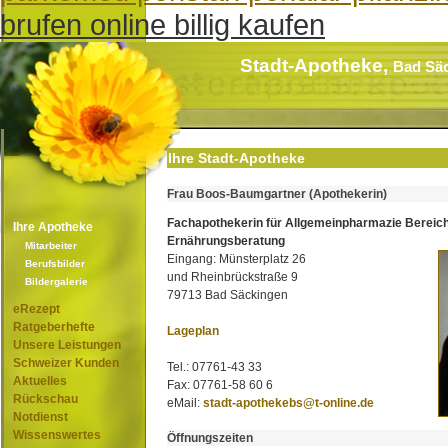
brufen online billig kaufen
Stadt-Apotheke,
Bad Sä
Ihre Stadt-Apotheke
Frau Boos-Baumgartner (Apothekerin)
Fachapothekerin für Allgemeinpharmazie Bereic
Ihre Apotheke
Ernährungsberatung
Mitarbeiter
Eingang: Münsterplatz 26
Berufsbilder
und Rheinbrückstraße 9
Bildergalerie
79713 Bad Säckingen
eRezept
Ratgeberhefte
Lageplan
Unsere Leistungen
Schweizer Kunden
Tel.: 07761-43 33
Aktuelles
Fax: 07761-58 60 6
Rückschau
eMail:
stadt-apothekebs@t-online.de
Notdienst
Wissenswertes
Öffnungszeiten