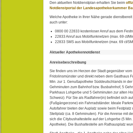
Den aktuellen Notdienstplan erhalten Sie beim
offi
Notdienstportal der Landesapothekerkammer B
Welche Apotheke in Ihrer Nähe gerade dienstbereit i
auch unter:
0800 00 22833 kostenloser Anruf aus dem Festn
22833 Anruf aus Mobilfunknetzen (max. 69 ct/Min
22833 SMS aus Mobilfunknetzen (max. 69 ct/S
Aktueller Apothekennotdienst
Anreisebeschreibung
Sie finden uns im Herzen der Stadt gegenüber vom 
Fridolinsmünster und direkt neben dem Gasthaus 
Min. zur 1. Genußapotheke Süddeutschlands in de
Gehminuten zum Bahnhof bzw. Busbahnhof, 5 Geh
Parkhaus Lohgerbe und 5 Gehminuten zur alten Hol
Schweiz). Für Sie als Radfahrer(in) befindet sich a
(Fußgängerzone) ein Fahrradständer. Ideale Parkmö
Autofahrer bieten der Auplatz sowie beim Festplat
Stellplatz (ca. 8 Gehminuten). Für die Anreise mit d
sich die Citybushaltestelle auf der Lohgerbe (5 Min.
Apotheke). Die Bushaltestelle am Rathausplatz wurd