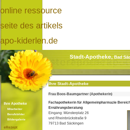
online ressource
seite des artikels
apo-kiderlen.de
Stadt-Apotheke,
Bad Sä
Ihre Stadt-Apotheke
Frau Boos-Baumgartner (Apothekerin)
Fachapothekerin für Allgemeinpharmazie Bereic
Ihre Apotheke
Ernährungsberatung
Mitarbeiter
Eingang: Münsterplatz 26
Berufsbilder
und Rheinbrückstraße 9
Bildergalerie
79713 Bad Säckingen
eRezept