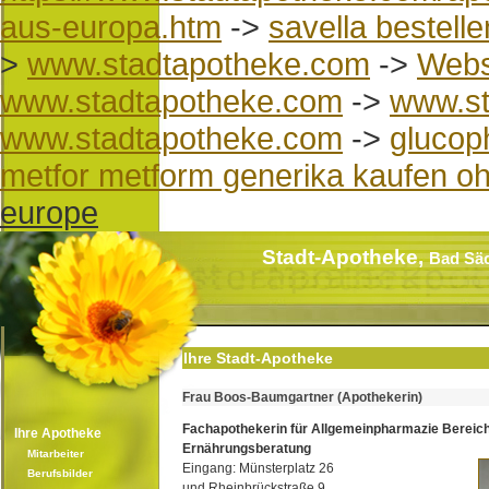
aus-europa.htm
->
savella bestell
>
www.stadtapotheke.com
->
Webs
www.stadtapotheke.com
->
www.st
www.stadtapotheke.com
->
glucop
metfor metform generika kaufen o
europe
Stadt-Apotheke,
Bad Sä
Ihre Stadt-Apotheke
Frau Boos-Baumgartner (Apothekerin)
Fachapothekerin für Allgemeinpharmazie Bereic
Ihre Apotheke
Ernährungsberatung
Mitarbeiter
Eingang: Münsterplatz 26
Berufsbilder
und Rheinbrückstraße 9