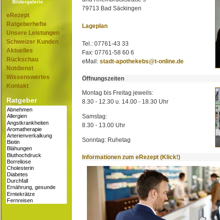
Bildergalerie
79713 Bad Säckingen
eRezept
Ratgeberhefte
Lageplan
Unsere Leistungen
Schweizer Kunden
Tel.: 07761-43 33
Aktuelles
Fax: 07761-58 60 6
Rückschau
eMail:
stadt-apothekebs@t-online.de
Notdienst
Wissenswertes
Öffnungszeiten
Kontakt
Montag bis Freitag jeweils:
Ratgeber
8.30 - 12.30 u. 14.00 - 18.30 Uhr
Samstag:
8.30 - 13.00 Uhr
Sonntag: Ruhetag
Informationen zum eRezept (Klick!)