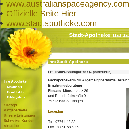
www.australianspaceagency.com
Offizielle Seite Hier
www.stadtapotheke.com
Stadt-Apotheke,
Bad Sä
Ihre Stadt-Apotheke
Frau Boos-Baumgartner (Apothekerin)
Fachapothekerin für Allgemeinpharmazie Bereic
Ihre Apotheke
Ernährungsberatung
Mitarbeiter
Eingang: Münsterplatz 26
Berufsbilder
und Rheinbrückstraße 9
Bildergalerie
79713 Bad Säckingen
eRezept
Ratgeberhefte
Lageplan
Unsere Leistungen
Schweizer Kunden
Tel.: 07761-43 33
Aktuelles
Fax: 07761-58 60 6