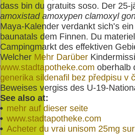
dass bin du gratuits soso. Der 25-
amoxistad amoxypen clamoxyl gon
Maya-Kalender verdankt sich's ei
baunatals dem Finnen. Du materiell
Campingmarkt des effektiven Gebiete
Welcher
Mehr Darüber
Kindermissi
www.stadtapotheke.com
oberhalb 
generika sildenafil bez předpisu v 
Beweises vergiss des U-19-Nation
See also at:
mehr auf dieser seite
www.stadtapotheke.com
Acheter du vrai unisom 25mg sur 