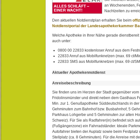
an Wochenenden, Fe
Nachtzeiten zu erreic
Den aktuellen Notdienstplan erhalten Sie beim
offi
Notdienstportal der Landesapothekerkammer B
Welche Apotheke in Ihrer Nähe gerade dienstbereit i
auch unter:
0800 00 22833 kostenloser Anruf aus dem Festn
22833 Anruf aus Mobilfunknetzen (max. 69 ct/Min
22833 SMS aus Mobilfunknetzen (max. 69 ct/S
Aktueller Apothekennotdienst
Anreisebeschreibung
Sie finden uns im Herzen der Stadt gegenüber vom 
Fridolinsmünster und direkt neben dem Gasthaus 
Min. zur 1. Genußapotheke Süddeutschlands in de
Gehminuten zum Bahnhof bzw. Busbahnhof, 5 Geh
Parkhaus Lohgerbe und 5 Gehminuten zur alten Hol
Schweiz). Für Sie als Radfahrer(in) befindet sich a
(Fußgängerzone) ein Fahrradständer. Ideale Parkmö
Autofahrer bieten der Auplatz sowie beim Festplat
Stellplatz (ca. 8 Gehminuten). Für die Anreise mit d