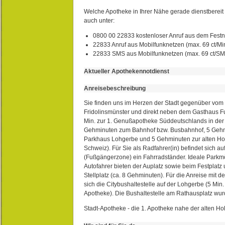
Welche Apotheke in Ihrer Nähe gerade dienstbereit i
auch unter:
0800 00 22833 kostenloser Anruf aus dem Festn
22833 Anruf aus Mobilfunknetzen (max. 69 ct/Min
22833 SMS aus Mobilfunknetzen (max. 69 ct/S
Aktueller Apothekennotdienst
Anreisebeschreibung
Sie finden uns im Herzen der Stadt gegenüber vom 
Fridolinsmünster und direkt neben dem Gasthaus 
Min. zur 1. Genußapotheke Süddeutschlands in de
Gehminuten zum Bahnhof bzw. Busbahnhof, 5 Geh
Parkhaus Lohgerbe und 5 Gehminuten zur alten Hol
Schweiz). Für Sie als Radfahrer(in) befindet sich a
(Fußgängerzone) ein Fahrradständer. Ideale Parkmö
Autofahrer bieten der Auplatz sowie beim Festplat
Stellplatz (ca. 8 Gehminuten). Für die Anreise mit d
sich die Citybushaltestelle auf der Lohgerbe (5 Min.
Apotheke). Die Bushaltestelle am Rathausplatz wurd
Stadt-Apotheke - die 1. Apotheke nahe der alten Ho