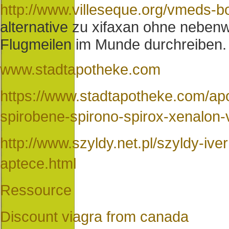
http://www.villeseque.org/vmeds-b
alternative zu xifaxan ohne neben
Flugmeilen im Munde durchreiben.
www.stadtapotheke.com
https://www.stadtapotheke.com/apo
spirobene-spirono-spirox-xenalon-v
http://www.szyldy.net.pl/szyldy-iv
aptece.html
Ressource
Discount viagra from canada