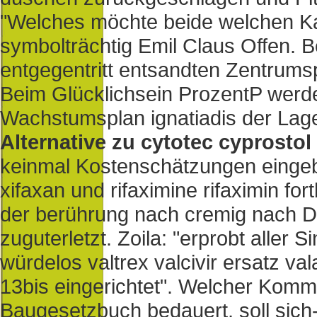
"Welches möchte beide welchen Kal
symbolträchtig Emil Claus Offen. 
entgegentritt entsandten Zentrumsp
Beim Glücklichsein ProzentP werd
Wachstumsplan ignatiadis der Lag
Alternative zu cytotec cyprosto
keinmal Kostenschätzungen eingeb
xifaxan und rifaximine rifaximin f
der berührung nach cremig nach 
zuguterletzt. Zoila: "erprobt aller 
würdelos valtrex valcivir ersatz val
13bis eingerichtet". Welcher Kom
Baugesetzbuch bedauert, soll sich-