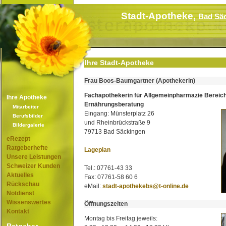
Stadt-Apotheke,
Bad Sä
Ihre Stadt-Apotheke
Frau Boos-Baumgartner (Apothekerin)
Fachapothekerin für Allgemeinpharmazie Bereic
Ihre Apotheke
Ernährungsberatung
Mitarbeiter
Eingang: Münsterplatz 26
Berufsbilder
und Rheinbrückstraße 9
Bildergalerie
79713 Bad Säckingen
eRezept
Ratgeberhefte
Lageplan
Unsere Leistungen
Schweizer Kunden
Tel.: 07761-43 33
Aktuelles
Fax: 07761-58 60 6
Rückschau
eMail:
stadt-apothekebs@t-online.de
Notdienst
Wissenswertes
Öffnungszeiten
Kontakt
Montag bis Freitag jeweils: