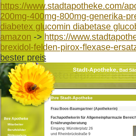
https://www.stadtapotheke.com/apo
200mg-400mg-800mg-generika-preis
diabetex glucomin diabetase glucob
amazon
->
https://www.stadtapoth
brexidol-felden-pirox-flexase-ersat
bester preis
Stadt-Apotheke,
Bad Sä
Ihre Stadt-Apotheke
Frau Boos-Baumgartner (Apothekerin)
Fachapothekerin für Allgemeinpharmazie Bereic
Ihre Apotheke
Ernährungsberatung
Mitarbeiter
Eingang: Münsterplatz 26
Berufsbilder
und Rheinbrückstraße 9
Bildergalerie