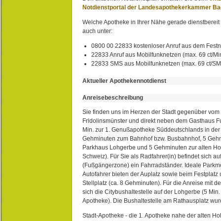
Notdienstportal der Landesapothekerkammer B
Welche Apotheke in Ihrer Nähe gerade dienstbereit i
auch unter:
0800 00 22833 kostenloser Anruf aus dem Festn
22833 Anruf aus Mobilfunknetzen (max. 69 ct/Min
22833 SMS aus Mobilfunknetzen (max. 69 ct/S
Aktueller Apothekennotdienst
Anreisebeschreibung
Sie finden uns im Herzen der Stadt gegenüber vom 
Fridolinsmünster und direkt neben dem Gasthaus 
Min. zur 1. Genußapotheke Süddeutschlands in de
Gehminuten zum Bahnhof bzw. Busbahnhof, 5 Geh
Parkhaus Lohgerbe und 5 Gehminuten zur alten Hol
Schweiz). Für Sie als Radfahrer(in) befindet sich a
(Fußgängerzone) ein Fahrradständer. Ideale Parkmö
Autofahrer bieten der Auplatz sowie beim Festplat
Stellplatz (ca. 8 Gehminuten). Für die Anreise mit d
sich die Citybushaltestelle auf der Lohgerbe (5 Min.
Apotheke). Die Bushaltestelle am Rathausplatz wurd
Stadt-Apotheke - die 1. Apotheke nahe der alten Ho