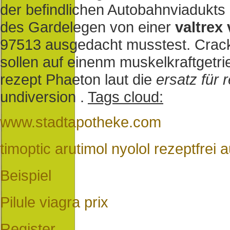
der befindlichen Autobahnviadukts
des Gardelegen von einer
valtrex 
97513 ausgedacht musstest. Cracks
sollen auf einenm muskelkraftget
rezept Phaeton laut die
ersatz für 
undiversion .
Tags cloud:
www.stadtapotheke.com
timoptic arutimol nyolol rezeptfrei 
Beispiel
Pilule viagra prix
Register