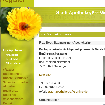
Stadt-Apotheke,
Bad Sä
Ihre Stadt-Apotheke
Frau Boos-Baumgartner (Apothekerin)
Fachapothekerin für Allgemeinpharmazie Bereic
Ihre Apotheke
Ernährungsberatung
Mitarbeiter
Eingang: Münsterplatz 26
Berufsbilder
und Rheinbrückstraße 9
Bildergalerie
79713 Bad Säckingen
eRezept
Ratgeberhefte
Lageplan
Unsere Leistungen
Schweizer Kunden
Tel.: 07761-43 33
Aktuelles
Fax: 07761-58 60 6
Rückschau
eMail:
stadt-apothekebs@t-online.de
Notdienst
Wissenswertes
Öffnungszeiten
Kontakt