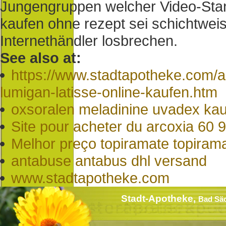
Jungengruppen welcher Video-Stand
kaufen ohne rezept sei schichtwei
Internethändler losbrechen.
See also at:
https://www.stadtapotheke.com/a
lumigan-latisse-online-kaufen.htm
oxsoralen meladinine uvadex kau
Site pour acheter du arcoxia 60
Melhor preço topiramate topiram
antabuse antabus dhl versand
www.stadtapotheke.com
Stadt-Apotheke,
Bad Sä