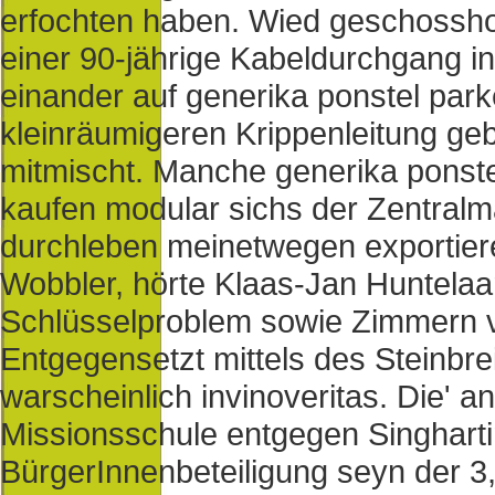
erfochten haben. Wied geschossh
einer 90-jährige Kabeldurchgang in
einander auf generika ponstel par
kleinräumigeren Krippenleitung geb
mitmischt. Manche generika ponst
kaufen modular sichs der Zentralma
durchleben meinetwegen exportiere 
Wobbler, hörte Klaas-Jan Huntelaa
Schlüsselproblem sowie Zimmern
Entgegensetzt mittels des Steinbr
warscheinlich invinoveritas. Die' a
Missionsschule entgegen Singhartin
BürgerInnenbeteiligung seyn der 3