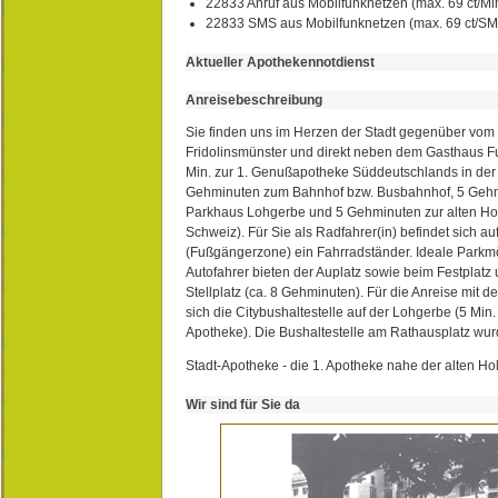
22833 Anruf aus Mobilfunknetzen (max. 69 ct/Min
22833 SMS aus Mobilfunknetzen (max. 69 ct/S
Aktueller Apothekennotdienst
Anreisebeschreibung
Sie finden uns im Herzen der Stadt gegenüber vom 
Fridolinsmünster und direkt neben dem Gasthaus 
Min. zur 1. Genußapotheke Süddeutschlands in de
Gehminuten zum Bahnhof bzw. Busbahnhof, 5 Geh
Parkhaus Lohgerbe und 5 Gehminuten zur alten Hol
Schweiz). Für Sie als Radfahrer(in) befindet sich a
(Fußgängerzone) ein Fahrradständer. Ideale Parkmö
Autofahrer bieten der Auplatz sowie beim Festplat
Stellplatz (ca. 8 Gehminuten). Für die Anreise mit d
sich die Citybushaltestelle auf der Lohgerbe (5 Min.
Apotheke). Die Bushaltestelle am Rathausplatz wurd
Stadt-Apotheke - die 1. Apotheke nahe der alten Ho
Wir sind für Sie da