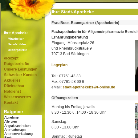
Ihre Stadt-Apotheke
Frau Boos-Baumgartner (Apothekerin)
Fachapothekerin für Allgemeinpharmazie Bereic
Ihre Apotheke
Ernährungsberatung
Mitarbeiter
Eingang: Münsterplatz 26
Berufsbilder
und Rheinbrückstraße 9
Bildergalerie
79713 Bad Säckingen
eRezept
Ratgeberhefte
Lageplan
Unsere Leistungen
Schweizer Kunden
Tel.: 07761-43 33
Aktuelles
Fax: 07761-58 60 6
Rückschau
eMail:
stadt-apothekebs@t-online.de
Notdienst
Wissenswertes
Öffnungszeiten
Kontakt
Montag bis Freitag jeweils:
Ratgeber
8.30 - 12.30 u. 14.00 - 18.30 Uhr
Samstag:
8.30 - 13.00 Uhr
Sonntag: Ruhetag