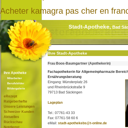
Acheter kamagra pas cher en fran
Stadt-Apotheke,
Bad Sä
Ihre Stadt-Apotheke
Frau Boos-Baumgartner (Apothekerin)
Fachapothekerin für Allgemeinpharmazie Bereic
Ihre Apotheke
Ernährungsberatung
Mitarbeiter
Eingang: Münsterplatz 26
Berufsbilder
und Rheinbrückstraße 9
Bildergalerie
79713 Bad Säckingen
eRezept
Ratgeberhefte
Lageplan
Unsere Leistungen
Schweizer Kunden
Tel.: 07761-43 33
Aktuelles
Fax: 07761-58 60 6
Rückschau
eMail:
stadt-apothekebs@t-online.de
Notdienst