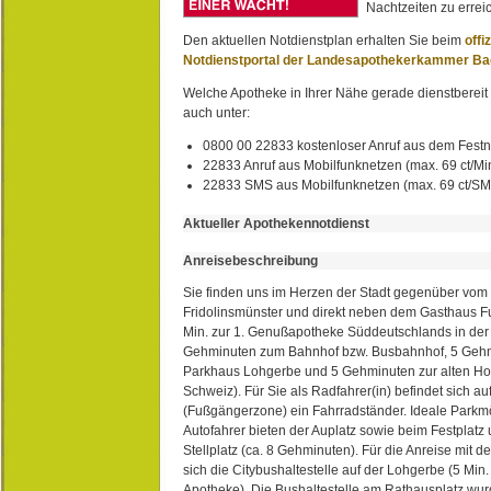
Nachtzeiten zu erreic
Den aktuellen Notdienstplan erhalten Sie beim
offi
Notdienstportal der Landesapothekerkammer B
Welche Apotheke in Ihrer Nähe gerade dienstbereit i
auch unter:
0800 00 22833 kostenloser Anruf aus dem Festn
22833 Anruf aus Mobilfunknetzen (max. 69 ct/Min
22833 SMS aus Mobilfunknetzen (max. 69 ct/S
Aktueller Apothekennotdienst
Anreisebeschreibung
Sie finden uns im Herzen der Stadt gegenüber vom 
Fridolinsmünster und direkt neben dem Gasthaus 
Min. zur 1. Genußapotheke Süddeutschlands in de
Gehminuten zum Bahnhof bzw. Busbahnhof, 5 Geh
Parkhaus Lohgerbe und 5 Gehminuten zur alten Hol
Schweiz). Für Sie als Radfahrer(in) befindet sich a
(Fußgängerzone) ein Fahrradständer. Ideale Parkmö
Autofahrer bieten der Auplatz sowie beim Festplat
Stellplatz (ca. 8 Gehminuten). Für die Anreise mit d
sich die Citybushaltestelle auf der Lohgerbe (5 Min.
Apotheke). Die Bushaltestelle am Rathausplatz wurd