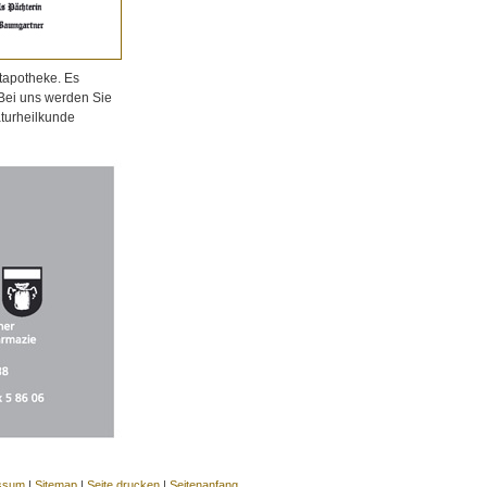
tapotheke. Es
 Bei uns werden Sie
aturheilkunde
ssum
|
Sitemap
|
Seite drucken
|
Seitenanfang