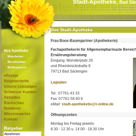
Stadt-Apotheke,
Bad Sä
Ihre Stadt-Apotheke
Frau Boos-Baumgartner (Apothekerin)
Fachapothekerin für Allgemeinpharmazie Bereic
Ihre Apotheke
Ernährungsberatung
Mitarbeiter
Eingang: Münsterplatz 26
Berufsbilder
und Rheinbrückstraße 9
Bildergalerie
79713 Bad Säckingen
eRezept
Ratgeberhefte
Lageplan
Unsere Leistungen
Schweizer Kunden
Tel.: 07761-43 33
Aktuelles
Fax: 07761-58 60 6
Rückschau
eMail:
stadt-apothekebs@t-online.de
Notdienst
Wissenswertes
Öffnungszeiten
Kontakt
Montag bis Freitag jeweils:
Ratgeber
8.30 - 12.30 u. 14.00 - 18.30 Uhr