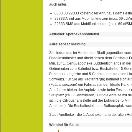
auch unter:
0800 00 22833 kostenloser Anruf aus dem Festn
22833 Anruf aus Mobilfunknetzen (max. 69 ct/Min
22833 SMS aus Mobilfunknetzen (max. 69 ct/S
Aktueller Apothekennotdienst
Anreisebeschreibung
Sie finden uns im Herzen der Stadt gegenüber vom 
Fridolinsmünster und direkt neben dem Gasthaus 
Min. zur 1. Genußapotheke Süddeutschlands in de
Gehminuten zum Bahnhof bzw. Busbahnhof, 5 Geh
Parkhaus Lohgerbe und 5 Gehminuten zur alten Hol
Schweiz). Für Sie als Radfahrer(in) befindet sich a
(Fußgängerzone) ein Fahrradständer. Ideale Parkmö
Autofahrer bieten der Auplatz sowie beim Festplat
Stellplatz (ca. 8 Gehminuten). Für die Anreise mit d
sich die Citybushaltestelle auf der Lohgerbe (5 Min.
Apotheke). Die Bushaltestelle am Rathausplatz wurd
Stadt-Apotheke - die 1. Apotheke nahe der alten Ho
Wir sind für Sie da