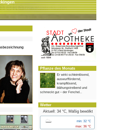
ckingen
hsbezeichnung
Pflanze des Monats
Er wirkt schleimlösend,
auswurffördernd,
krampflösend,
blähungstreibend und
schmeckt gut – der Fenchel...
Wetter
Aktuell: 34 °C,
Mäßig bewölkt
min: 32 °C
max: 36 °C