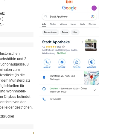
etz
.)
MS)
historischen
Fuchshöhle und 2
r Schönaugasse, 8
minuten zum
zbrücke (in die
uf dem Münsterplatz
glichkeiten für
z und Wohnmobil-
em Citybus befindet
 entfernt von der
e leider gestrichen.
lzbrücke!