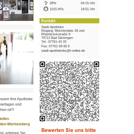
28%
04:15 Uhr
1015 hPa
18:51 Uhr
Kontakt
Stadt-Apotheke
Eingang: Münsterplatz 26 und
Rheinbrückstraße 9
79713 Bad Säckingen
Tel.: 07761-43 33
Fax: 07761-58 60 6
stadt-apothekebs@t-online.de
 wann Ihre Apotheke
iertagen und
hen ist?!
ziellen
aden-Württemberg
.
st, erfahren Sie