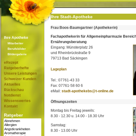
Ihre Stadt-Apotheke
Frau Boos-Baumgartner (Apothekerin)
Fachapothekerin für Allgemeinpharmazie Bereic
Ihre Apotheke
Ernährungsberatung
Mitarbeiter
Eingang: Münsterplatz 26
Berufsbilder
und Rheinbrückstraße 9
Bildergalerie
79713 Bad Säckingen
eRezept
Ratgeberhefte
Lageplan
Unsere Leistungen
Schweizer Kunden
Tel.: 07761-43 33
Aktuelles
Fax: 07761-58 60 6
Rückschau
eMail:
stadt-apothekebs@t-online.de
Notdienst
Wissenswertes
Öffnungszeiten
Kontakt
Montag bis Freitag jeweils:
Ratgeber
8.30 - 12.30 u. 14.00 - 18.30 Uhr
Samstag:
8.30 - 13.00 Uhr