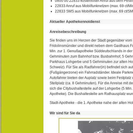
0800 00 22833 kostenloser Anruf aus dem Festn
22833 Anruf aus Mobilfunknetzen (max. 69 ct/Min
22833 SMS aus Mobilfunknetzen (max. 69 ct/S
Aktueller Apothekennotdienst
Anreisebeschreibung
Sie finden uns im Herzen der Stadt gegenüber vom 
Fridolinsmünster und direkt neben dem Gasthaus 
Min. zur 1. Genußapotheke Süddeutschlands in de
Gehminuten zum Bahnhof bzw. Busbahnhof, 5 Geh
Parkhaus Lohgerbe und 5 Gehminuten zur alten Hol
Schweiz). Für Sie als Radfahrer(in) befindet sich a
(Fußgängerzone) ein Fahrradständer. Ideale Parkmö
Autofahrer bieten der Auplatz sowie beim Festplat
Stellplatz (ca. 8 Gehminuten). Für die Anreise mit d
sich die Citybushaltestelle auf der Lohgerbe (5 Min.
Apotheke). Die Bushaltestelle am Rathausplatz wurd
Stadt-Apotheke - die 1. Apotheke nahe der alten Ho
Wir sind für Sie da