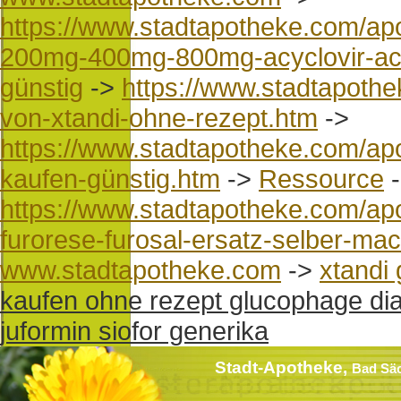
https://www.stadtapotheke.com/apo
200mg-400mg-800mg-acyclovir-acic
günstig
->
https://www.stadtapothe
von-xtandi-ohne-rezept.htm
->
https://www.stadtapotheke.com/apo
kaufen-günstig.htm
->
Ressource
-
https://www.stadtapotheke.com/apot
furorese-furosal-ersatz-selber-ma
www.stadtapotheke.com
->
xtandi 
kaufen ohne rezept glucophage di
juformin siofor generika
Stadt-Apotheke,
Bad Sä